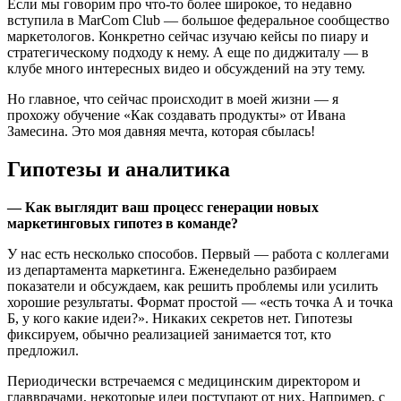
Если мы говорим про что-то более широкое, то недавно
вступила в MarCom Club — большое федеральное сообщество
маркетологов. Конкретно сейчас изучаю кейсы по пиару и
стратегическому подходу к нему. А еще по диджиталу — в
клубе много интересных видео и обсуждений на эту тему.
Но главное, что сейчас происходит в моей жизни — я
прохожу обучение «Как создавать продукты» от Ивана
Замесина. Это моя давняя мечта, которая сбылась!
Гипотезы и аналитика
— Как выглядит ваш процесс генерации новых
маркетинговых гипотез в команде?
У нас есть несколько способов. Первый — работа с коллегами
из департамента маркетинга. Еженедельно разбираем
показатели и обсуждаем, как решить проблемы или усилить
хорошие результаты. Формат простой — «есть точка А и точка
Б, у кого какие идеи?». Никаких секретов нет. Гипотезы
фиксируем, обычно реализацией занимается тот, кто
предложил.
Периодически встречаемся с медицинским директором и
главврачами, некоторые идеи поступают от них. Например, с