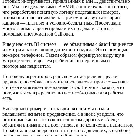
Готовых инструментов, привязанных к МИС, действительно
нет. Мы все сделали сами. В «МИГ-клинике» начали с того,
что разработали понятную логику подставных номеров,
чтобы они просчитывались. Причем для двух категорий
каналов — платных и условно-бесплатных. Прослушали
много звонков, протегировали их и сделали запись с
помощью инструментов Calltouch.
Еще у нас есть BI-система — ее объединяем с базой пациентов
и смотрим, кто из лидов дошел и что купил. Это с помощью
номеров телефонов. Таким образом формируем выручку в
матрице услуг и делаем разбиение по первичным и
повторным пациентам.
По поводу агрегаторов: раньше мы смотрели выгрузки
вручную, но сейчас автоматизировали этот процесс — наша
система вытягивает все данные сама. Не могу сказать, что
получается суперкрасиво, но все необходимое для работы
есть.
Наглядный пример из практики: весной мы начали
вкладывать деньги в продвижение, а в июне увидели, что
некоторые каналы оказались слишком дорогими. А еще
обратили внимание на рост лидов, а не количества пациентов.
Поработали с конверсией из записей в дошедших, к октябрю
она выросла в два раза в одной из клиник.