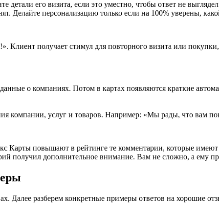
те детали его визита, если это уместно, чтобы ответ не выгля
енят. Делайте персонализацию только если на 100% уверены, как
а!». Клиент получает стимул для повторного визита или покупки,
нные о компаниях. Потом в картах появляются краткие автомат
ия компании, услуг и товаров. Например: «Мы рады, что вам п
декс Карты повышают в рейтинге те комментарии, которые имею
арий получил дополнительное внимание. Вам не сложно, а ему п
меры
ывах. Далее разберем конкретные примеры ответов на хорошие о