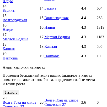
Юрум
14
14
Баринъ
4.4
604
Баринъ
15
15
Волгоградская
4.4
268
Волгоградская
16
16
Наири
4.3
1819
Наири
17
17
Мартон Родина
4.3
1183
Мартон Родина
18
18
Каштан
4.3
505
Каштан
19
19
Harmonia
4.3
10
Harmonia
Аудит карточки на картах
Проведем бесплатный аудит ваших филиалов в картах
совместно с аналитиком Ранга, определим слабые места
и точки роста.
Заказать
20
Волга-Град на улице
Волга-Град на улице
20
3.6
0
Советская 27
Советская 27