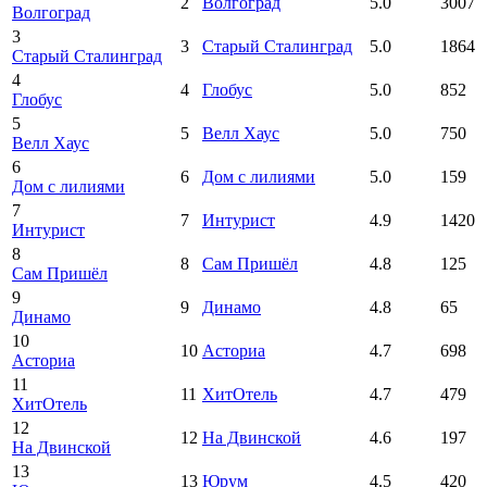
2
Волгоград
5.0
3007
Волгоград
3
3
Старый Сталинград
5.0
1864
Старый Сталинград
4
4
Глобус
5.0
852
Глобус
5
5
Велл Хаус
5.0
750
Велл Хаус
6
6
Дом с лилиями
5.0
159
Дом с лилиями
7
7
Интурист
4.9
1420
Интурист
8
8
Сам Пришёл
4.8
125
Сам Пришёл
9
9
Динамо
4.8
65
Динамо
10
10
Асториа
4.7
698
Асториа
11
11
ХитОтель
4.7
479
ХитОтель
12
12
На Двинской
4.6
197
На Двинской
13
13
Юрум
4.5
420