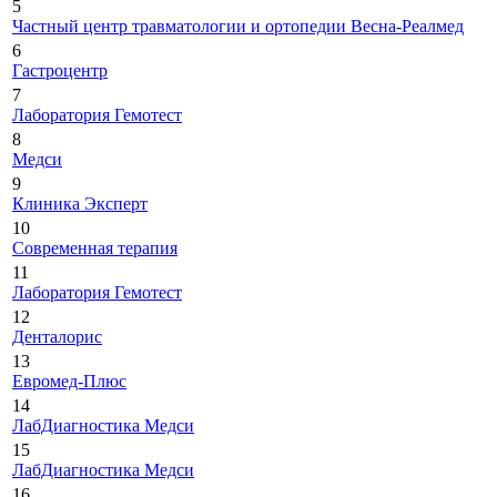
5
Частный центр травматологии и ортопедии Весна-Реалмед
6
Гастроцентр
7
Лаборатория Гемотест
8
Медси
9
Клиника Эксперт
10
Современная терапия
11
Лаборатория Гемотест
12
Денталорис
13
Евромед-Плюс
14
ЛабДиагностика Медси
15
ЛабДиагностика Медси
16