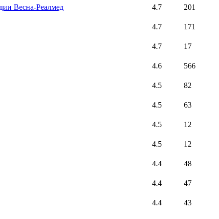
дии Весна-Реалмед
4.7
201
4.7
171
4.7
17
4.6
566
4.5
82
4.5
63
4.5
12
4.5
12
4.4
48
4.4
47
4.4
43