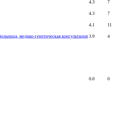
4.3
7
4.3
7
4.1
11
больница, медико-генетическая консультация
3.9
4
0.0
0