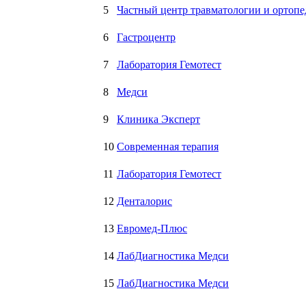
5
Частный центр травматологии и ортопе
6
Гастроцентр
7
Лаборатория Гемотест
8
Медси
9
Клиника Эксперт
10
Современная терапия
11
Лаборатория Гемотест
12
Денталорис
13
Евромед-Плюс
14
ЛабДиагностика Медси
15
ЛабДиагностика Медси