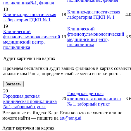
поликлиника№1, филиал
поликлиника№1, филиал
18
Клинико-диагностическая
Клинико-диагностическая
18
4.
лаборатория ГДКП № 1
лаборатория ГДКП № 1
19
Клинический
Клинический
фтизиопульмонологический
фтизиопульмонологический
19
3.
медицинский центр,
медицинский центр,
поликлиника
поликлиника
Аудит карточки на картах
Проведем бесплатный аудит ваших филиалов в картах совмест
аналитиком Ранга, определим слабые места и точки роста.
Заказать
20
Городская детская
Городская детская
20
клиническая поликлиника
3.
клиническая поликлиника
№ 1, заборный пункт
№ 1, заборный пункт
Все данные из Яндекс.Карт. Если кого-то не хватает или не
можете найти — пишите на
art@rang.ai
Аудит карточки на картах