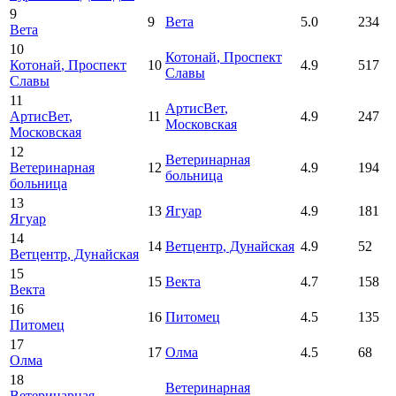
9
9
Вета
5.0
234
Вета
10
Котонай
, Проспект
Котонай
, Проспект
10
4.9
517
Славы
Славы
11
АртисВет
,
АртисВет
,
11
4.9
247
Московская
Московская
12
Ветеринарная
Ветеринарная
12
4.9
194
больница
больница
13
13
Ягуар
4.9
181
Ягуар
14
14
Ветцентр
, Дунайская
4.9
52
Ветцентр
, Дунайская
15
15
Векта
4.7
158
Векта
16
16
Питомец
4.5
135
Питомец
17
17
Олма
4.5
68
Олма
18
Ветеринарная
Ветеринарная