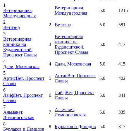
1
Ветеринарика
,
Ветеринарика
,
1
5.0
1215
Международная
Международная
2
2
Ветлэнд
5.0
581
Ветлэнд
3
Ветеринарная
Ветеринарная
клиника на
клиника на
3
5.0
417
Будапештской
,
Будапештской
,
Проспект Славы
Проспект Славы
4
4
Дали
, Московская
5.0
415
Дали
, Московская
5
АртисВет
, Проспект
АртисВет
, Проспект
5
5.0
402
Славы
Славы
6
ЛайфВет
, Проспект
ЛайфВет
, Проспект
6
5.0
341
Славы
Славы
7
Альмавет
,
Альмавет
,
7
5.0
335
Ломоносовская
Ломоносовская
8
8
Бурлаков и Демидов
5.0
317
Бурлаков и Демидов