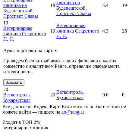
клиника на
клиника на
18
4.4
19
Будапештской
,
Будапештской
,
Проспект Славы
Проспект Славы
19
Ветеринарная
Ветеринарная
19
клиника Секретного
4.3
26
клиника Секретного
Н. Н.
Н. Н.
Аудит карточки на картах
Проведем бесплатный аудит ваших филиалов в картах
совместно с аналитиком Ранга, определим слабые места
и точки роста.
Заказать
20
Ветконтроль
,
Ветконтроль
,
20
0.0
0
Бухарестская
Бухарестская
Все данные из Яндекс.Карт. Если кого-то не хватает или не
можете найти — пишите на
art@rang.ai
Входит в ТОП 2%
ветеринарных клиник