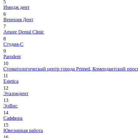
5
Имидж дент
6
Венеция Дент
7
Amore Dental Clinic
8
Студия-С
9
Parodent
10
Стоматологический центр города Primed
, Комендантский прос
11
Estetica
12
Эталондент
13
ЭлВис
14
Саффира
15
Ювелирная работа
16