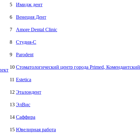
5
Имидж дент
6
Венеция Дент
7
Amore Dental Clinic
8
Студия-С
9
Parodent
10
Стоматологический центр города Primed
, Комендантский
пект
11
Estetica
12
Эталондент
13
ЭлВис
14
Саффира
15
Ювелирная работа