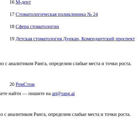
16
М-дент
17
Стоматологическая поликлиника № 24
18
Сфера стоматологии
19
Детская стоматология Дункан
, Комендантский проспект
о с аналитиком Ранга, определим слабые места и точки роста.
20
РемСтом
ожете найти — пишите на
art@rang.ai
 с аналитиком Ранга, определим слабые места и точки роста.