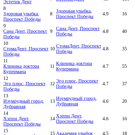
Эстетик Дент
8
Здоровая улыбка
,
Здоровая улыбка
,
8
4.9
16
Проспект Победы
Проспект Победы
9
Сана Дент
, Проспект
Сана Дент
, Проспект
9
4.8
40
Победы
Победы
10
СтомаДент
, Проспект
СтомаДент
, Проспект
10
4.8
35
Победы
Победы
11
Клиника доктора
Клиника доктора
11
4.7
55
Купермана
Купермана
12
Эго плюс
, Проспект
Эго плюс
, Проспект
12
4.7
37
Победы
Победы
13
Изумрудный город
,
Изумрудный город
,
13
4.6
20
Дубравная
Дубравная
14
Хэппи Дент
,
Хэппи Дент
,
14
4.6
16
Проспект Победы
Проспект Победы
15
15
Академия улыбок
4.5
18