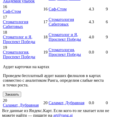
Академия улыбок
16
16
Саф-Стом
4.3
9
Саф-Стом
17
Стоматология
Стоматология
17
4.3
6
Сабитовых
Сабитовых
18
Стоматолог и Я
,
Стоматолог и Я
,
18
4.0
9
Проспект Победы
Проспект Победы
19
Стоматология
,
Стоматология
,
19
0.0
0
Проспект Победы
Проспект Победы
Аудит карточки на картах
Проведем бесплатный аудит ваших филиалов в картах
совместно с аналитиком Ранга, определим слабые места
и точки роста.
Заказать
20
20
Саламат
, Дубравная
0.0
0
Саламат
, Дубравная
Все данные из Яндекс.Карт. Если кого-то не хватает или не
можете найти — пишите на
art@rang.ai