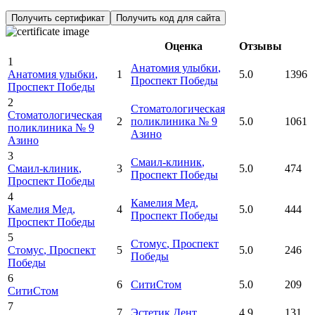
Получить сертификат
Получить код для сайта
Оценка
Отзывы
1
Анатомия улыбки
,
Анатомия улыбки
,
1
5.0
1396
Проспект Победы
Проспект Победы
2
Стоматологическая
Стоматологическая
2
поликлиника № 9
5.0
1061
поликлиника № 9
Азино
Азино
3
Смаил-клиник
,
Смаил-клиник
,
3
5.0
474
Проспект Победы
Проспект Победы
4
Камелия Мед
,
Камелия Мед
,
4
5.0
444
Проспект Победы
Проспект Победы
5
Стомус
, Проспект
Стомус
, Проспект
5
5.0
246
Победы
Победы
6
6
СитиСтом
5.0
209
СитиСтом
7
7
Эстетик Дент
4.9
131