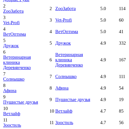
2
2
ZооЗабота
5.0
114
ZооЗабота
3
3
Vet-Profi
5.0
60
Vet-Profi
4
4
ВетОптима
5.0
41
ВетОптима
5
5
Дружок
4.9
332
Дружок
6
Ветеринарная
Ветеринарная
6
клиника
4.9
167
клиника
Деревянченко
Деревянченко
7
7
Солнышко
4.9
111
Солнышко
8
8
Афина
4.9
54
Афина
9
9
Пушистые друзья
4.9
19
Пушистые друзья
10
10
Ветлайф
4.7
85
Ветлайф
11
11
Зоостиль
4.7
56
Зоостиль