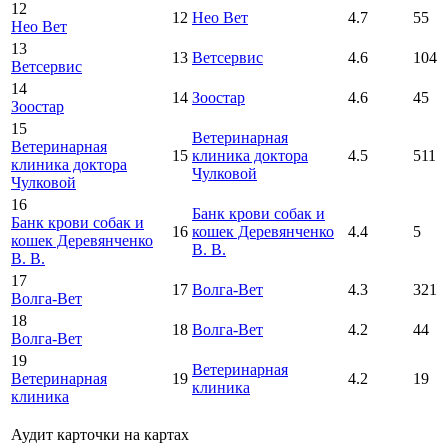
12
12
Нео Вет
4.7
55
Нео Вет
13
13
Ветсервис
4.6
104
Ветсервис
14
14
Зоостар
4.6
45
Зоостар
15
Ветеринарная
Ветеринарная
15
клиника доктора
4.5
511
клиника доктора
Чулковой
Чулковой
16
Банк крови собак и
Банк крови собак и
16
кошек Деревянченко
4.4
5
кошек Деревянченко
В. В.
В. В.
17
17
Волга-Вет
4.3
321
Волга-Вет
18
18
Волга-Вет
4.2
44
Волга-Вет
19
Ветеринарная
Ветеринарная
19
4.2
19
клиника
клиника
Аудит карточки на картах