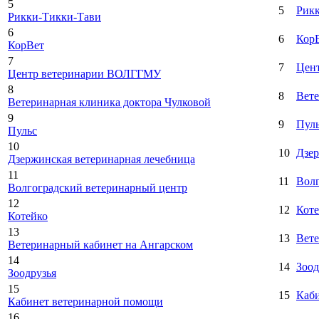
5
5
Рик
Рикки-Тикки-Тави
6
6
Кор
КорВет
7
7
Цен
Центр ветеринарии ВОЛГГМУ
8
8
Вете
Ветеринарная клиника доктора Чулковой
9
9
Пул
Пульс
10
10
Дзер
Дзержинская ветеринарная лечебница
11
11
Волг
Волгоградский ветеринарный центр
12
12
Коте
Котейко
13
13
Вете
Ветеринарный кабинет на Ангарском
14
14
Зоод
Зоодрузья
15
15
Каб
Кабинет ветеринарной помощи
16