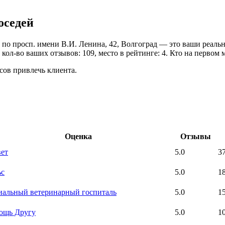
оседей
о просп. имени В.И. Ленина, 42, Волгоград — это ваши реальны
ол-во ваших отзывов: 109, место в рейтинге: 4. Кто на первом м
сов привлечь клиента.
Оценка
Отзывы
ет
5.0
3
ьс
5.0
1
альный ветеринарный госпиталь
5.0
1
ощь Другу
5.0
1