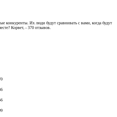
е конкуренты. Их люди будут сравнивать с вами, когда будут
есте? Корвет, - 370 отзывов.
70
86
56
09