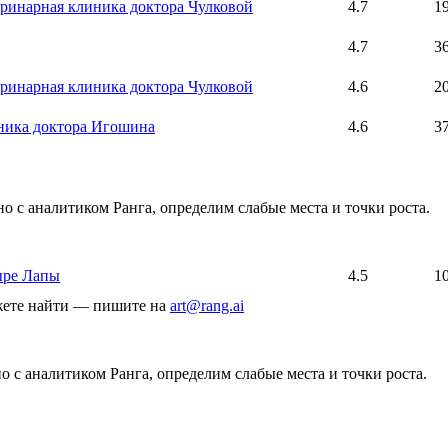
ринарная клиника доктора Чулковой
4.7
1
4.7
3
ринарная клиника доктора Чулковой
4.6
2
ника доктора Игошина
4.6
3
о с аналитиком Ранга, определим слабые места и точки роста.
ыре Лапы
4.5
1
ожете найти — пишите на
art@rang.ai
 с аналитиком Ранга, определим слабые места и точки роста.