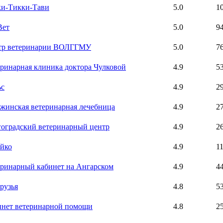
ки-Тикки-Тави
5.0
1
Вет
5.0
9
тр ветеринарии ВОЛГГМУ
5.0
7
ринарная клиника доктора Чулковой
4.9
5
ьс
4.9
2
жинская ветеринарная лечебница
4.9
2
оградский ветеринарный центр
4.9
2
йко
4.9
1
ринарный кабинет на Ангарском
4.9
4
рузья
4.8
5
инет ветеринарной помощи
4.8
2