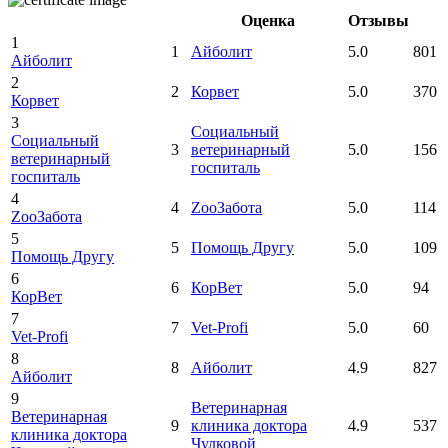
Оценка
Отзывы
1
1
Айболит
5.0
801
Айболит
2
2
Корвет
5.0
370
Корвет
3
Социальный
Социальный
3
ветеринарный
5.0
156
ветеринарный
госпиталь
госпиталь
4
4
ZооЗабота
5.0
114
ZооЗабота
5
5
Помощь Другу
5.0
109
Помощь Другу
6
6
КорВет
5.0
94
КорВет
7
7
Vet-Profi
5.0
60
Vet-Profi
8
8
Айболит
4.9
827
Айболит
9
Ветеринарная
Ветеринарная
9
клиника доктора
4.9
537
клиника доктора
Чулковой