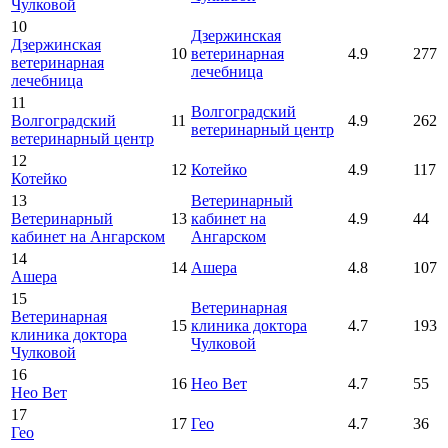
Чулковой
10
Дзержинская
Дзержинская
10
ветеринарная
4.9
277
ветеринарная
лечебница
лечебница
11
Волгоградский
Волгоградский
11
4.9
262
ветеринарный центр
ветеринарный центр
12
12
Котейко
4.9
117
Котейко
13
Ветеринарный
Ветеринарный
13
кабинет на
4.9
44
кабинет на Ангарском
Ангарском
14
14
Ашера
4.8
107
Ашера
15
Ветеринарная
Ветеринарная
15
клиника доктора
4.7
193
клиника доктора
Чулковой
Чулковой
16
16
Нео Вет
4.7
55
Нео Вет
17
17
Гео
4.7
36
Гео