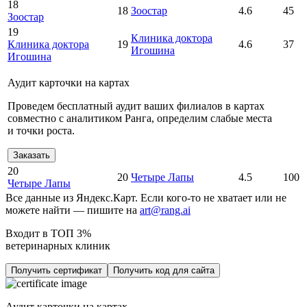
18
18
Зоостар
4.6
45
Зоостар
19
Клиника доктора
Клиника доктора
19
4.6
37
Игошина
Игошина
Аудит карточки на картах
Проведем бесплатный аудит ваших филиалов в картах
совместно с аналитиком Ранга, определим слабые места
и точки роста.
Заказать
20
20
Четыре Лапы
4.5
100
Четыре Лапы
Все данные из Яндекс.Карт. Если кого-то не хватает или не
можете найти — пишите на
art@rang.ai
Входит в ТОП 3%
ветеринарных клиник
Получить сертификат
Получить код для сайта
Аудит карточки на картах