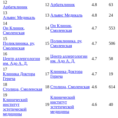
12
12
Арбатклиник
4.8
63
Арбатклиник
13
13
Альянс Медикаль
4.8
24
Альянс Медикаль
14
Он Клиник
,
Он Клиник
,
14
4.7
553
Смоленская
Смоленская
15
Поликлиника. ру
,
Поликлиника. ру
,
15
4.7
506
Смоленская
Смоленская
16
Центр аллергологии
Центр аллергологии
16
4.7
58
им. Адо А. Д.
им. Адо А. Д.
17
Клиника Доктора
Клиника Доктора
17
4.7
19
Герича
Герича
18
18
Столица
, Смоленская
4.6
614
Столица
, Смоленская
19
Клинический
Клинический
институт
институт
19
4.6
40
эстетической
эстетической
медицины
медицины