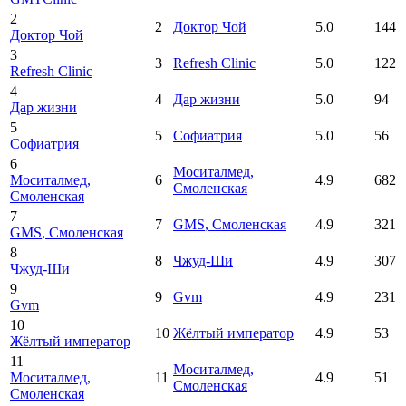
2
2
Доктор Чой
5.0
144
Доктор Чой
3
3
Refresh Clinic
5.0
122
Refresh Clinic
4
4
Дар жизни
5.0
94
Дар жизни
5
5
Софиатрия
5.0
56
Софиатрия
6
Моситалмед
,
Моситалмед
,
6
4.9
682
Смоленская
Смоленская
7
7
GMS
, Смоленская
4.9
321
GMS
, Смоленская
8
8
Чжуд-Ши
4.9
307
Чжуд-Ши
9
9
Gvm
4.9
231
Gvm
10
10
Жёлтый император
4.9
53
Жёлтый император
11
Моситалмед
,
Моситалмед
,
11
4.9
51
Смоленская
Смоленская