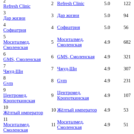
2
2
Refresh Clinic
5.0
122
Refresh Clinic
3
3
Дар жизни
5.0
94
Дар жизни
4
4
Софиатрия
5.0
56
Софиатрия
5
Моситалмед
,
Моситалмед
,
5
4.9
682
Смоленская
Смоленская
6
6
GMS
, Смоленская
4.9
321
GMS
, Смоленская
7
7
Чжуд-Ши
4.9
307
Чжуд-Ши
8
8
Gvm
4.9
231
Gvm
9
Центромед
,
Центромед
,
9
4.9
107
Кропоткинская
Кропоткинская
10
10
Жёлтый император
4.9
53
Жёлтый император
11
Моситалмед
,
Моситалмед
,
11
4.9
51
Смоленская
Смоленская