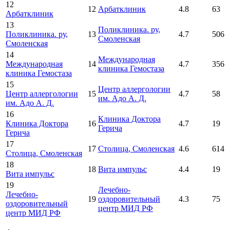
12
12
Арбатклиник
4.8
63
Арбатклиник
13
Поликлиника. ру
,
Поликлиника. ру
,
13
4.7
506
Смоленская
Смоленская
14
Международная
Международная
14
4.7
356
клиника Гемостаза
клиника Гемостаза
15
Центр аллергологии
Центр аллергологии
15
4.7
58
им. Адо А. Д.
им. Адо А. Д.
16
Клиника Доктора
Клиника Доктора
16
4.7
19
Герича
Герича
17
17
Столица
, Смоленская
4.6
614
Столица
, Смоленская
18
18
Вита импульс
4.4
19
Вита импульс
19
Лечебно-
Лечебно-
19
оздоровительный
4.3
75
оздоровительный
центр МИД РФ
центр МИД РФ