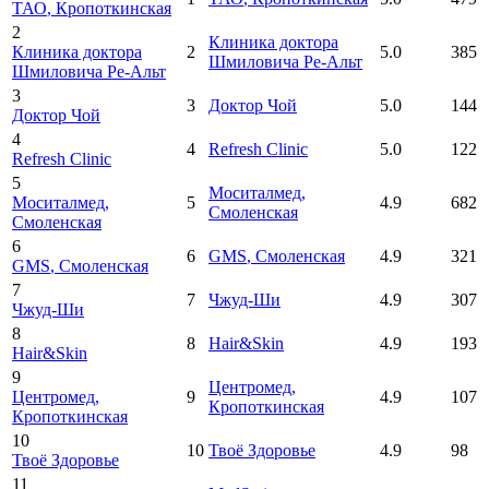
ТАО
, Кропоткинская
2
Клиника доктора
Клиника доктора
2
5.0
385
Шмиловича Ре-Альт
Шмиловича Ре-Альт
3
3
Доктор Чой
5.0
144
Доктор Чой
4
4
Refresh Clinic
5.0
122
Refresh Clinic
5
Моситалмед
,
Моситалмед
,
5
4.9
682
Смоленская
Смоленская
6
6
GMS
, Смоленская
4.9
321
GMS
, Смоленская
7
7
Чжуд-Ши
4.9
307
Чжуд-Ши
8
8
Hair&Skin
4.9
193
Hair&Skin
9
Центромед
,
Центромед
,
9
4.9
107
Кропоткинская
Кропоткинская
10
10
Твоё Здоровье
4.9
98
Твоё Здоровье
11