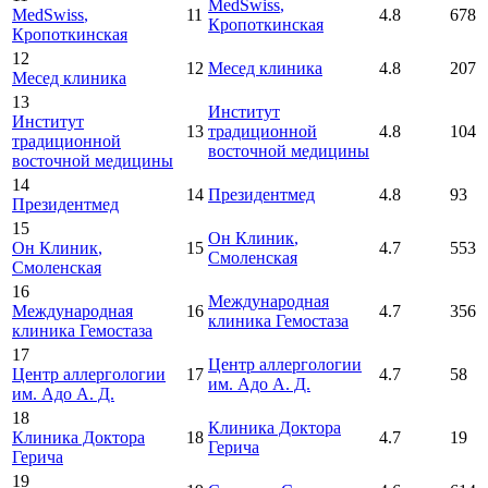
MedSwiss
,
MedSwiss
,
11
4.8
678
Кропоткинская
Кропоткинская
12
12
Месед клиника
4.8
207
Месед клиника
13
Институт
Институт
13
традиционной
4.8
104
традиционной
восточной медицины
восточной медицины
14
14
Президентмед
4.8
93
Президентмед
15
Он Клиник
,
Он Клиник
,
15
4.7
553
Смоленская
Смоленская
16
Международная
Международная
16
4.7
356
клиника Гемостаза
клиника Гемостаза
17
Центр аллергологии
Центр аллергологии
17
4.7
58
им. Адо А. Д.
им. Адо А. Д.
18
Клиника Доктора
Клиника Доктора
18
4.7
19
Герича
Герича
19