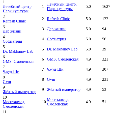
1
Лечебный центр
,
Лечебный центр
,
1
5.0
1627
Парк культуры
Парк культуры
2
2
Refresh Clinic
5.0
122
Refresh Clinic
3
3
Дар жизни
5.0
94
Дар жизни
4
4
Софиатрия
5.0
56
Софиатрия
5
5
Dr. Makhanov Lab
5.0
39
Dr. Makhanov Lab
6
6
GMS
, Смоленская
4.9
321
GMS
, Смоленская
7
7
Чжуд-Ши
4.9
307
Чжуд-Ши
8
8
Gvm
4.9
231
Gvm
9
9
Жёлтый император
4.9
53
Жёлтый император
10
Моситалмед
,
Моситалмед
,
10
4.9
51
Смоленская
Смоленская
11