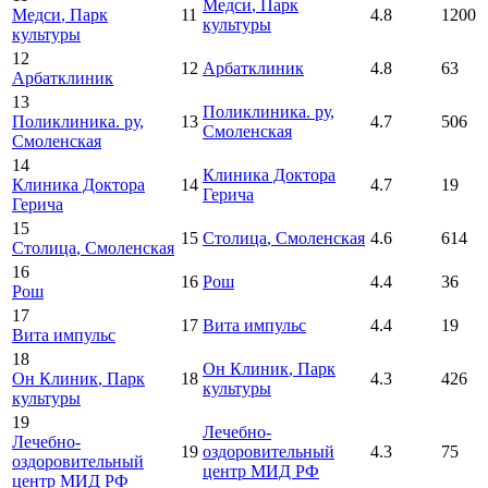
Медси
, Парк
Медси
, Парк
11
4.8
1200
культуры
культуры
12
12
Арбатклиник
4.8
63
Арбатклиник
13
Поликлиника. ру
,
Поликлиника. ру
,
13
4.7
506
Смоленская
Смоленская
14
Клиника Доктора
Клиника Доктора
14
4.7
19
Герича
Герича
15
15
Столица
, Смоленская
4.6
614
Столица
, Смоленская
16
16
Рош
4.4
36
Рош
17
17
Вита импульс
4.4
19
Вита импульс
18
Он Клиник
, Парк
Он Клиник
, Парк
18
4.3
426
культуры
культуры
19
Лечебно-
Лечебно-
19
оздоровительный
4.3
75
оздоровительный
центр МИД РФ
центр МИД РФ