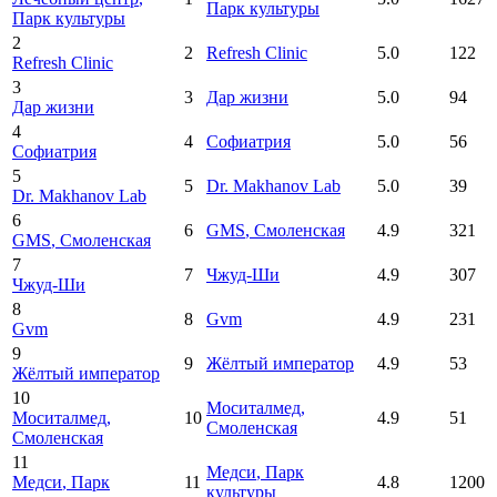
Парк культуры
Парк культуры
2
2
Refresh Clinic
5.0
122
Refresh Clinic
3
3
Дар жизни
5.0
94
Дар жизни
4
4
Софиатрия
5.0
56
Софиатрия
5
5
Dr. Makhanov Lab
5.0
39
Dr. Makhanov Lab
6
6
GMS
, Смоленская
4.9
321
GMS
, Смоленская
7
7
Чжуд-Ши
4.9
307
Чжуд-Ши
8
8
Gvm
4.9
231
Gvm
9
9
Жёлтый император
4.9
53
Жёлтый император
10
Моситалмед
,
Моситалмед
,
10
4.9
51
Смоленская
Смоленская
11
Медси
, Парк
Медси
, Парк
11
4.8
1200
культуры