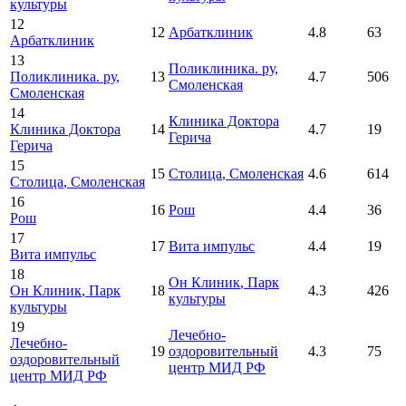
культуры
12
12
Арбатклиник
4.8
63
Арбатклиник
13
Поликлиника. ру
,
Поликлиника. ру
,
13
4.7
506
Смоленская
Смоленская
14
Клиника Доктора
Клиника Доктора
14
4.7
19
Герича
Герича
15
15
Столица
, Смоленская
4.6
614
Столица
, Смоленская
16
16
Рош
4.4
36
Рош
17
17
Вита импульс
4.4
19
Вита импульс
18
Он Клиник
, Парк
Он Клиник
, Парк
18
4.3
426
культуры
культуры
19
Лечебно-
Лечебно-
19
оздоровительный
4.3
75
оздоровительный
центр МИД РФ
центр МИД РФ