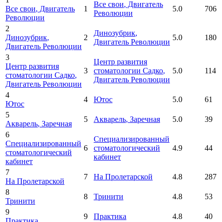
Все свои
, Двигатель
Все свои
, Двигатель
1
5.0
706
Революции
Революции
2
Динозубрик
,
Динозубрик
,
2
5.0
180
Двигатель Революции
Двигатель Революции
3
Центр развития
Центр развития
3
стоматологии Садко
,
5.0
114
стоматологии Садко
,
Двигатель Революции
Двигатель Революции
4
4
Ютос
5.0
61
Ютос
5
5
Акварель
, Заречная
5.0
39
Акварель
, Заречная
6
Специализированный
Специализированный
6
стоматологический
4.9
44
стоматологический
кабинет
кабинет
7
7
На Пролетарской
4.8
287
На Пролетарской
8
8
Тринити
4.8
53
Тринити
9
9
Практика
4.8
40
Практика