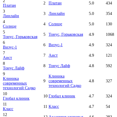
2
2
Платан
5.0
434
Платан
3
3
Линлайн
5.0
354
Линлайн
4
4
Солнце
5.0
130
Солнце
5
5
Тонус
, Горьковская
4.9
1068
Тонус
, Горьковская
6
6
Визус-1
4.9
324
Визус-1
7
7
Аист
4.9
121
Аист
8
8
Тонус Лайф
4.8
592
Тонус Лайф
9
Клиника
Клиника
9
современных
4.8
327
современных
технологий Садко
технологий Садко
10
10
Глобал клиник
4.7
324
Глобал клиник
11
11
Класс
4.7
54
Класс
12
12
Академия здоровья
4.6
283