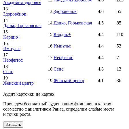
Академия здоровья
13
13
Здоровёнок
4.6
55
Здоровёнок
14
14
Данко
, Горьковская
4.5
85
Данко
, Горьковская
15
15
Кардио+
4.4
110
Кардио+
16
16
Импульс
4.4
53
Импульс
17
17
Неофитос
4.4
7
Неофитос
18
18
Сенс
4.3
13
Сенс
19
19
Женский центр
4.1
36
Женский центр
Аудит карточки на картах
Проведем бесплатный аудит ваших филиалов в картах
совместно с аналитиком Ранга, определим слабые места
и точки роста.
Заказать