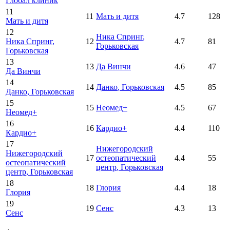
Глобал клиник
11
11
Мать и дитя
4.7
128
Мать и дитя
12
Ника Спринг
,
Ника Спринг
,
12
4.7
81
Горьковская
Горьковская
13
13
Да Винчи
4.6
47
Да Винчи
14
14
Данко
, Горьковская
4.5
85
Данко
, Горьковская
15
15
Неомед+
4.5
67
Неомед+
16
16
Кардио+
4.4
110
Кардио+
17
Нижегородский
Нижегородский
17
остеопатический
4.4
55
остеопатический
центр
, Горьковская
центр
, Горьковская
18
18
Глория
4.4
18
Глория
19
19
Сенс
4.3
13
Сенс