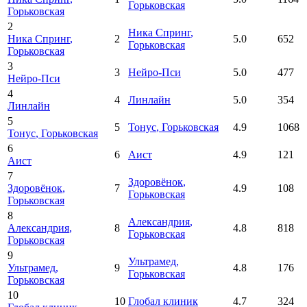
Горьковская
Горьковская
2
Ника Спринг
,
Ника Спринг
,
2
5.0
652
Горьковская
Горьковская
3
3
Нейро-Пси
5.0
477
Нейро-Пси
4
4
Линлайн
5.0
354
Линлайн
5
5
Тонус
, Горьковская
4.9
1068
Тонус
, Горьковская
6
6
Аист
4.9
121
Аист
7
Здоровёнок
,
Здоровёнок
,
7
4.9
108
Горьковская
Горьковская
8
Александрия
,
Александрия
,
8
4.8
818
Горьковская
Горьковская
9
Ультрамед
,
Ультрамед
,
9
4.8
176
Горьковская
Горьковская
10
10
Глобал клиник
4.7
324