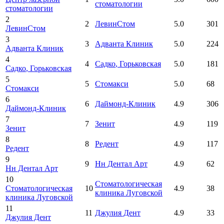
стоматологии
стоматологии
2
2
ЛевинСтом
5.0
301
ЛевинСтом
3
3
Адванта Клиник
5.0
224
Адванта Клиник
4
4
Садко
, Горьковская
5.0
181
Садко
, Горьковская
5
5
Стомакси
5.0
68
Стомакси
6
6
Даймонд-Клиник
4.9
306
Даймонд-Клиник
7
7
Зенит
4.9
119
Зенит
8
8
Редент
4.9
117
Редент
9
9
Нн Дентал Арт
4.9
62
Нн Дентал Арт
10
Стоматологическая
Стоматологическая
10
4.9
38
клиника Луговской
клиника Луговской
11
11
Джулия Дент
4.9
33
Джулия Дент