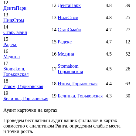
12
12
ДентаПарк
4.8
39
ДентаПарк
13
13
НижСтом
4.8
25
НижСтом
14
14
СтарСмайл
4.7
27
СтарСмайл
15
15
Радекс
4.7
12
Радекс
16
16
Медина
4.5
52
Медина
17
Stomakom
,
Stomakom
,
17
4.5
26
Горьковская
Горьковская
18
18
Изюм
, Горьковская
4.4
63
Изюм
, Горьковская
19
19
Белинка
, Горьковская
4.3
30
Белинка
, Горьковская
Аудит карточки на картах
Проведем бесплатный аудит ваших филиалов в картах
совместно с аналитиком Ранга, определим слабые места
и точки роста.