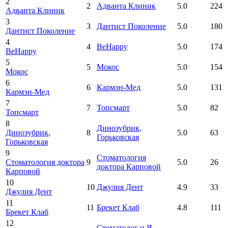
2
2
Адванта Клиник
5.0
224
Адванта Клиник
3
3
Дантист Поколение
5.0
180
Дантист Поколение
4
4
BeHappy
5.0
174
BeHappy
5
5
Мокос
5.0
154
Мокос
6
6
Кармэн-Мед
5.0
131
Кармэн-Мед
7
7
Топсмарт
5.0
82
Топсмарт
8
Динозубрик
,
Динозубрик
,
8
5.0
63
Горьковская
Горьковская
9
Стоматология
Стоматология доктора
9
5.0
26
доктора Карповой
Карповой
10
10
Джулия Дент
4.9
33
Джулия Дент
11
11
Брекет Клаб
4.8
111
Брекет Клаб
12
Стоматолог и Я
,