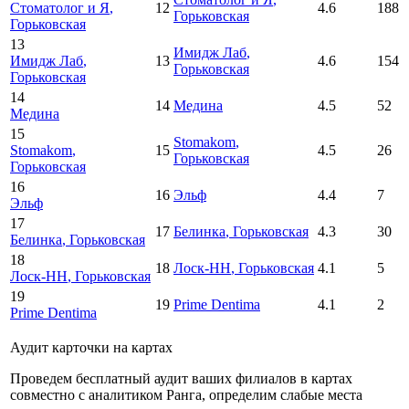
Стоматолог и Я
,
12
4.6
188
Горьковская
Горьковская
13
Имидж Лаб
,
Имидж Лаб
,
13
4.6
154
Горьковская
Горьковская
14
14
Медина
4.5
52
Медина
15
Stomakom
,
Stomakom
,
15
4.5
26
Горьковская
Горьковская
16
16
Эльф
4.4
7
Эльф
17
17
Белинка
, Горьковская
4.3
30
Белинка
, Горьковская
18
18
Лоск-НН
, Горьковская
4.1
5
Лоск-НН
, Горьковская
19
19
Prime Dentima
4.1
2
Prime Dentima
Аудит карточки на картах
Проведем бесплатный аудит ваших филиалов в картах
совместно с аналитиком Ранга, определим слабые места