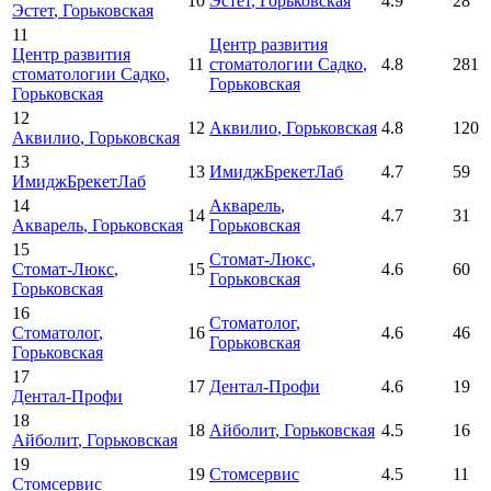
10
Эстет
, Горьковская
4.9
28
Эстет
, Горьковская
11
Центр развития
Центр развития
11
стоматологии Садко
,
4.8
281
стоматологии Садко
,
Горьковская
Горьковская
12
12
Аквилио
, Горьковская
4.8
120
Аквилио
, Горьковская
13
13
ИмиджБрекетЛаб
4.7
59
ИмиджБрекетЛаб
14
Акварель
,
14
4.7
31
Акварель
, Горьковская
Горьковская
15
Стомат-Люкс
,
Стомат-Люкс
,
15
4.6
60
Горьковская
Горьковская
16
Стоматолог
,
Стоматолог
,
16
4.6
46
Горьковская
Горьковская
17
17
Дентал-Профи
4.6
19
Дентал-Профи
18
18
Айболит
, Горьковская
4.5
16
Айболит
, Горьковская
19
19
Стомсервис
4.5
11
Стомсервис