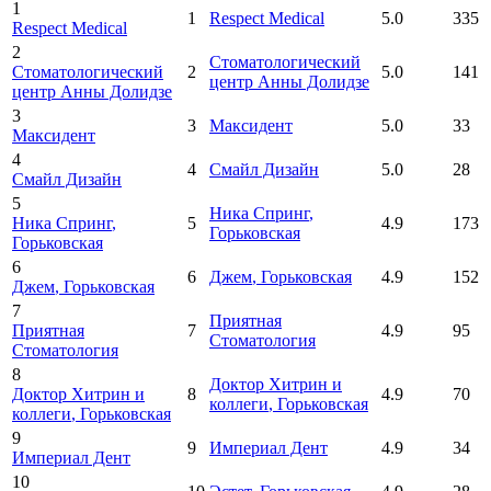
1
1
Respect Medical
5.0
335
Respect Medical
2
Стоматологический
Стоматологический
2
5.0
141
центр Анны Долидзе
центр Анны Долидзе
3
3
Максидент
5.0
33
Максидент
4
4
Смайл Дизайн
5.0
28
Смайл Дизайн
5
Ника Спринг
,
Ника Спринг
,
5
4.9
173
Горьковская
Горьковская
6
6
Джем
, Горьковская
4.9
152
Джем
, Горьковская
7
Приятная
Приятная
7
4.9
95
Стоматология
Стоматология
8
Доктор Хитрин и
Доктор Хитрин и
8
4.9
70
коллеги
, Горьковская
коллеги
, Горьковская
9
9
Империал Дент
4.9
34
Империал Дент
10