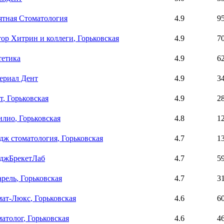
тная Стоматология
4.9
9
ор Хитрин и коллеги
, Горьковская
4.9
7
тетика
4.9
6
ериал Дент
4.9
3
т
, Горьковская
4.9
2
илио
, Горьковская
4.8
1
дж стоматология
, Горьковская
4.7
1
джБрекетЛаб
4.7
5
арель
, Горьковская
4.7
3
мат-Люкс
, Горьковская
4.6
6
атолог
, Горьковская
4.6
4