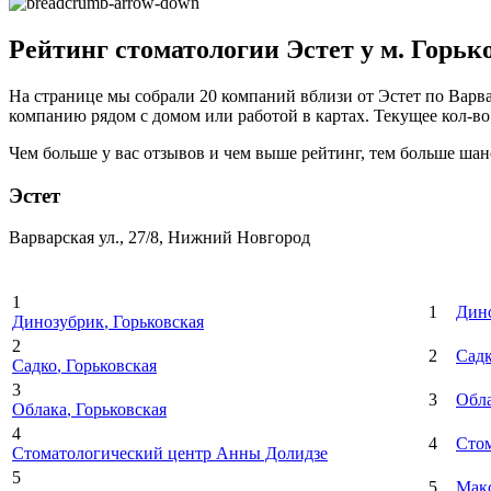
Рейтинг стоматологии Эстет у м. Горьк
На странице мы собрали 20 компаний вблизи от Эстет по Варва
компанию рядом с домом или работой в картах. Текущее кол-во 
Чем больше у вас отзывов и чем выше рейтинг, тем больше шан
Эстет
Варварская ул., 27/8, Нижний Новгород
1
1
Дин
Динозубрик
, Горьковская
2
2
Сад
Садко
, Горьковская
3
3
Обл
Облака
, Горьковская
4
4
Стом
Стоматологический центр Анны Долидзе
5
5
Мак