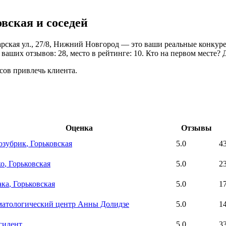
овская и соседей
рская ул., 27/8, Нижний Новгород — это ваши реальные конкурен
ваших отзывов: 28, место в рейтинге: 10. Кто на первом месте? 
сов привлечь клиента.
Оценка
Отзывы
озубрик
, Горьковская
5.0
4
ко
, Горьковская
5.0
2
ака
, Горьковская
5.0
1
атологический центр Анны Долидзе
5.0
1
сидент
5.0
3