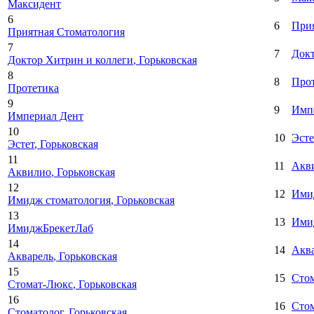
Максидент
6
6
Прия
Приятная Стоматология
7
7
Докт
Доктор Хитрин и коллеги
, Горьковская
8
8
Про
Протетика
9
9
Имп
Империал Дент
10
10
Эсте
Эстет
, Горьковская
11
11
Акв
Аквилио
, Горьковская
12
12
Ими
Имидж стоматология
, Горьковская
13
13
Ими
ИмиджБрекетЛаб
14
14
Акв
Акварель
, Горьковская
15
15
Сто
Стомат-Люкс
, Горьковская
16
16
Стом
Стоматолог
, Горьковская