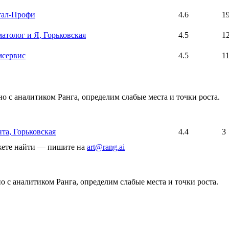
тал-Профи
4.6
1
атолог и Я
, Горьковская
4.5
1
мсервис
4.5
1
о с аналитиком Ранга, определим слабые места и точки роста.
нта
, Горьковская
4.4
3
ожете найти — пишите на
art@rang.ai
 с аналитиком Ранга, определим слабые места и точки роста.