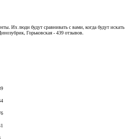
ты. Их люди будут сравнивать с вами, когда будут искать
Динозубрик, Горьковская - 439 отзывов.
39
34
76
41
3