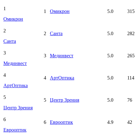
1
1
Омикрон
5.0
315
Омикрон
2
2
Санта
5.0
282
Санта
3
3
Мединвест
5.0
265
Мединвест
4
4
АртОптика
5.0
114
АртОптика
5
5
Центр Зрения
5.0
76
Центр Зрения
6
6
Еврооптик
4.9
42
Еврооптик