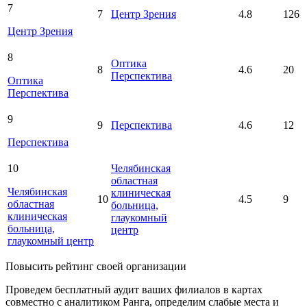
7
7
Центр Зрения
4.8
126
Центр Зрения
8
Оптика
8
4.6
20
Перспектива
Оптика
Перспектива
9
9
Перспектива
4.6
12
Перспектива
10
Челябинская
областная
Челябинская
клиническая
10
4.5
9
областная
больница,
клиническая
глаукомный
больница,
центр
глаукомный центр
Повысить рейтинг своей организации
Проведем бесплатный аудит ваших филиалов в картах
совместно с аналитиком Ранга, определим слабые места и