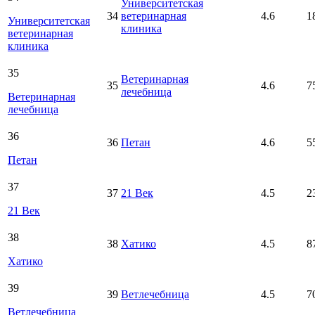
Университетская
34
ветеринарная
4.6
1
Университетская
клиника
ветеринарная
клиника
35
Ветеринарная
35
4.6
7
лечебница
Ветеринарная
лечебница
36
36
Петан
4.6
5
Петан
37
37
21 Век
4.5
2
21 Век
38
38
Хатико
4.5
8
Хатико
39
39
Ветлечебница
4.5
7
Ветлечебница