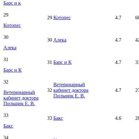
Барс и к
29
29
Котопес
4.7
6
Котопес
30
30
Алека
4.7
4
Алека
31
31
Барс и К
4.7
3
Барс и К
32
Ветеринарный
32
кабинет доктора
4.7
2
Ветеринарный
Пильщик Е. В.
кабинет доктора
Пильщик Е. В.
33
33
Бакс
4.6
2
Бакс
34