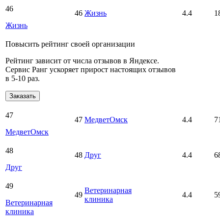
46
46
Жизнь
4.4
1
Жизнь
Повысить рейтинг своей организации
Рейтинг зависит от числа отзывов в Яндексе.
Сервис Ранг ускоряет прирост настоящих отзывов
в 5‑10 раз.
Заказать
47
47
МедветОмск
4.4
7
МедветОмск
48
48
Друг
4.4
6
Друг
49
Ветеринарная
49
4.4
5
клиника
Ветеринарная
клиника