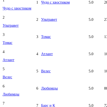
1
1
Чудо с хвостиком
5.0
2
Чудо с хвостиком
2
2
Ультравет
5.0
2
Ультравет
3
3
Томас
5.0
1
Томас
4
4
Атлант
5.0
1
Атлант
5
5
Велес
5.0
1
Велес
6
6
Любимцы
5.0
8
Любимцы
7
7
Барс и К
5.0
7