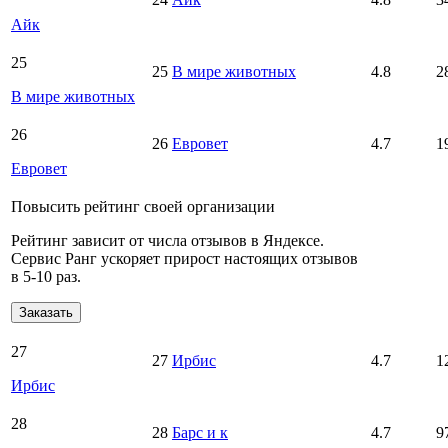
Айк
25
25
В мире животных
4.8
2
В мире животных
26
26
Евровет
4.7
1
Евровет
Повысить рейтинг своей организации
Рейтинг зависит от числа отзывов в Яндексе.
Сервис Ранг ускоряет прирост настоящих отзывов
в 5‑10 раз.
Заказать
27
27
Ирбис
4.7
1
Ирбис
28
28
Барс и к
4.7
9