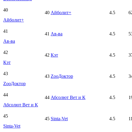
40
40
Айболит+
4.5
6
Айболит+
41
41
Ав-ва
4.5
5
Ав-ва
42
42
Кэт
4.5
3
Кэт
43
43
ZооДоктор
4.5
3
ZооДоктор
44
44
Абсолют Вет и К
4.5
1
Абсолют Вет и К
45
45
Sinta-Vet
4.5
1
Sinta-Vet