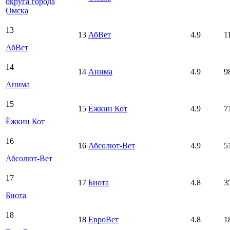
округа города
Омска
13
13
АбВет
4.9
1
АбВет
14
14
Анима
4.9
9
Анима
15
15
Ёжкин Кот
4.9
7
Ёжкин Кот
16
16
Абсолют-Вет
4.9
5
Абсолют-Вет
17
17
Биота
4.8
3
Биота
18
18
ЕвроВет
4.8
1