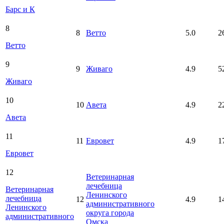
Барс и К
8
8
Ветто
5.0
2
Ветто
9
9
Живаго
4.9
5
Живаго
10
10
Авета
4.9
2
Авета
11
11
Евровет
4.9
1
Евровет
12
Ветеринарная
лечебница
Ветеринарная
Ленинского
лечебница
12
4.9
1
административного
Ленинского
округа города
административного
Омска