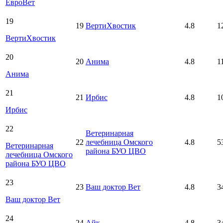
ЕвроВет
19
19
ВертиХвостик
4.8
1
ВертиХвостик
20
20
Анима
4.8
1
Анима
21
21
Ирбис
4.8
1
Ирбис
22
Ветеринарная
22
лечебница Омского
4.8
5
Ветеринарная
района БУО ЦВО
лечебница Омского
района БУО ЦВО
23
23
Ваш доктор Вет
4.8
3
Ваш доктор Вет
24
24
Айк
4.8
3