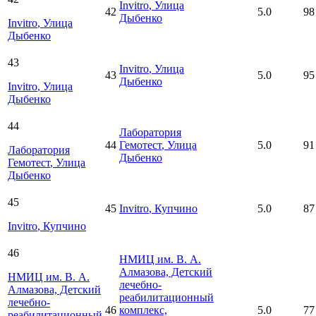
Invitro
, Улица
42
5.0
98
Дыбенко
Invitro
, Улица
Дыбенко
43
Invitro
, Улица
43
5.0
95
Дыбенко
Invitro
, Улица
Дыбенко
44
Лаборатория
44
Гемотест
, Улица
5.0
91
Лаборатория
Дыбенко
Гемотест
, Улица
Дыбенко
45
45
Invitro
, Купчино
5.0
87
Invitro
, Купчино
46
НМИЦ им. В. А.
Алмазова, Детский
НМИЦ им. В. А.
лечебно-
Алмазова, Детский
реабилитационный
лечебно-
46
комплекс,
5.0
77
реабилитационный