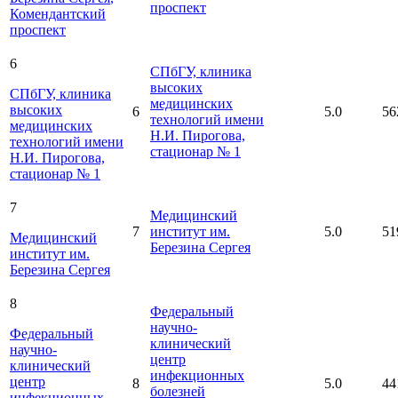
проспект
Комендантский
проспект
6
СПбГУ, клиника
высоких
СПбГУ, клиника
медицинских
высоких
6
5.0
56
технологий имени
медицинских
Н.И. Пирогова,
технологий имени
стационар № 1
Н.И. Пирогова,
стационар № 1
7
Медицинский
7
институт им.
5.0
51
Медицинский
Березина Сергея
институт им.
Березина Сергея
8
Федеральный
научно-
Федеральный
клинический
научно-
центр
клинический
инфекционных
центр
8
5.0
44
болезней
инфекционных