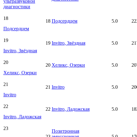
ультразвуковой
диагностики
18
18
Подсердцем
5.0
22
Подсердцем
19
19
Invitro
, Звёздная
5.0
21
Invitro
, Звёздная
20
20
Хеликс
, Озерки
5.0
20
Хеликс
, Озерки
21
21
Invitro
5.0
20
Invitro
22
22
Invitro
, Ладожская
5.0
18
Invitro
, Ладожская
23
Позитронная
23
эмиссионная
5.0
17