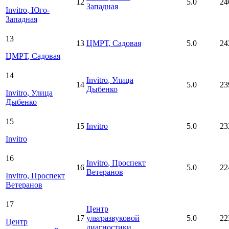
12
5.0
24
Западная
Invitro
, Юго-
Западная
13
13
ЦМРТ
, Садовая
5.0
24
ЦМРТ
, Садовая
14
Invitro
, Улица
14
5.0
23
Дыбенко
Invitro
, Улица
Дыбенко
15
15
Invitro
5.0
23
Invitro
16
Invitro
, Проспект
16
5.0
22
Ветеранов
Invitro
, Проспект
Ветеранов
17
Центр
17
ультразвуковой
5.0
22
Центр
диагностики