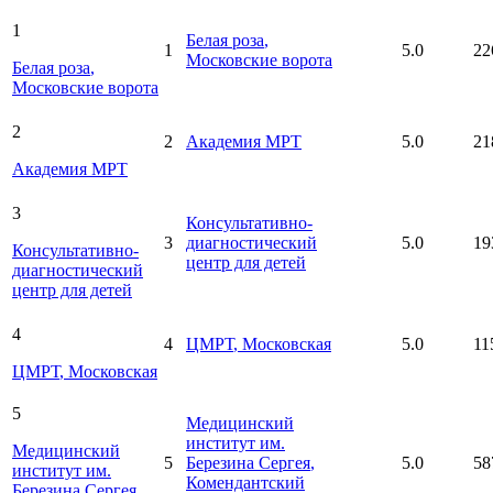
1
Белая роза
,
1
5.0
22
Московские ворота
Белая роза
,
Московские ворота
2
2
Академия МРТ
5.0
21
Академия МРТ
3
Консультативно-
3
диагностический
5.0
19
Консультативно-
центр для детей
диагностический
центр для детей
4
4
ЦМРТ
, Московская
5.0
11
ЦМРТ
, Московская
5
Медицинский
институт им.
Медицинский
5
Березина Сергея
,
5.0
58
институт им.
Комендантский
Березина Сергея
,