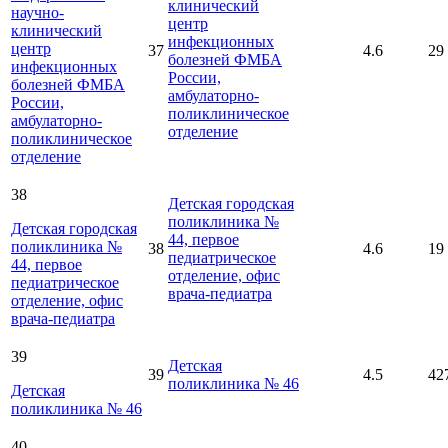
клинический
научно-
центр
клинический
инфекционных
центр
37
4.6
29
болезней ФМБА
инфекционных
России,
болезней ФМБА
амбулаторно-
России,
поликлиническое
амбулаторно-
отделение
поликлиническое
отделение
38
Детская городская
поликлиника №
Детская городская
44, первое
поликлиника №
38
4.6
19
педиатрическое
44, первое
отделение, офис
педиатрическое
врача-педиатра
отделение, офис
врача-педиатра
39
Детская
39
4.5
42
поликлиника № 46
Детская
поликлиника № 46
40