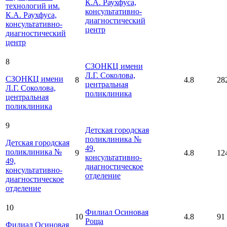
К.А. Раухфуса,
технологий им.
консультативно-
К.А. Раухфуса,
диагностический
консультативно-
центр
диагностический
центр
8
СЗОНКЦ имени
Л.Г. Соколова,
СЗОНКЦ имени
8
4.8
28
центральная
Л.Г. Соколова,
поликлиника
центральная
поликлиника
9
Детская городская
поликлиника №
Детская городская
49,
поликлиника №
9
4.8
12
консультативно-
49,
диагностическое
консультативно-
отделение
диагностическое
отделение
10
Филиал Осиновая
10
4.8
91
Роща
Филиал Осиновая