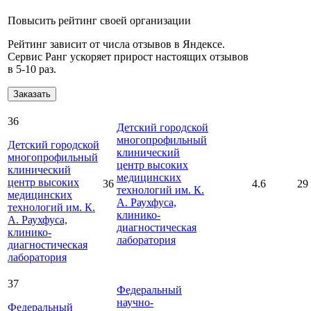
Повысить рейтинг своей организации
Рейтинг зависит от числа отзывов в Яндексе.
Сервис Ранг ускоряет прирост настоящих отзывов
в 5‑10 раз.
Заказать
36
Детский городской
многопрофильный
Детский городской
клинический
многопрофильный
центр высоких
клинический
медицинских
центр высоких
36
4.6
29
технологий им. К.
медицинских
А. Раухфуса,
технологий им. К.
клинико-
А. Раухфуса,
диагностическая
клинико-
лаборатория
диагностическая
лаборатория
37
Федеральный
научно-
Федеральный