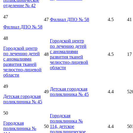
поликлиническое
отделение № 42
47
47
Филиал ДПО № 58
4.5
41
Филиал ДПО № 58
48
Городской центр
по лечению детей
Городской центр
с аномалиями
по лечению детей
48
4.5
17
развития тканей
с аномалиями
челюстно-лицевой
развития тканей
области
челюстно-лицевой
области
49
Детская городская
49
4.4
52
поликлиника № 45
Детская городская
поликлиника № 45
50
Городская
поликлиника №
Городская
50
114, детское
4.4
50
поликлиника №
поликлиническое