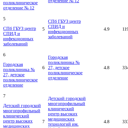
отделение № 12
поликлиническое
отделение № 12
5
СПб ГБУЗ центр
СПИД и
СПб ГБУЗ центр
5
4.9
11
инфекционных
СПИД и
заболеваний
инфекционных
заболеваний
6
Городская
поликлиника №
Городская
6
27, детское
4.8
33
поликлиника №
поликлиническое
27, детское
отделение
поликлиническое
отделение
7
Детский городской
многопрофильный
Детский городской
клинический
многопрофильный
центр высоких
клинический
медицинских
центр высоких
7
4.8
33
технологий им.
медицинских