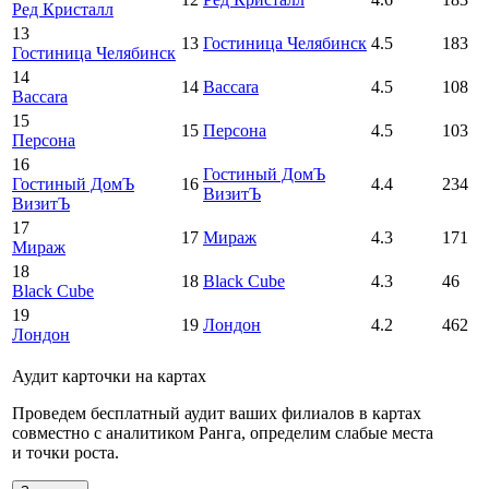
Ред Кристалл
13
13
Гостиница Челябинск
4.5
183
Гостиница Челябинск
14
14
Baccara
4.5
108
Baccara
15
15
Персона
4.5
103
Персона
16
Гостиный ДомЪ
Гостиный ДомЪ
16
4.4
234
ВизитЪ
ВизитЪ
17
17
Мираж
4.3
171
Мираж
18
18
Black Cube
4.3
46
Black Cube
19
19
Лондон
4.2
462
Лондон
Аудит карточки на картах
Проведем бесплатный аудит ваших филиалов в картах
совместно с аналитиком Ранга, определим слабые места
и точки роста.