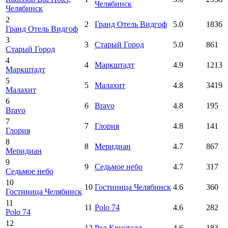
Челябинск
Челябинск
2
2
Гранд Отель Видгоф
5.0
1836
Гранд Отель Видгоф
3
3
Старый Город
5.0
861
Старый Город
4
4
Маркштадт
4.9
1213
Маркштадт
5
5
Малахит
4.8
3419
Малахит
6
6
Bravo
4.8
195
Bravo
7
7
Глория
4.8
141
Глория
8
8
Меридиан
4.7
867
Меридиан
9
9
Седьмое небо
4.7
317
Седьмое небо
10
10
Гостиница Челябинск
4.6
360
Гостиница Челябинск
11
11
Polo 74
4.6
282
Polo 74
12
12
Ред Кристалл
4.6
183