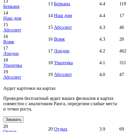
13
13
Беркана
4.4
119
Беркана
14
14
Наш дом
4.4
17
Наш дом
15
15
Абсолют
4.3
46
Абсолют
16
16
Вояж
4.3
20
Вояж
17
17
Лондон
4.2
462
Лондон
18
18
Уралочка
4.1
311
Уралочка
19
19
Абсолют
4.0
47
Абсолют
Аудит карточки на картах
Проведем бесплатный аудит ваших филиалов в картах
совместно с аналитиком Ранга, определим слабые места
и точки роста.
Заказать
20
20
Отдых
3.9
69
Отдых