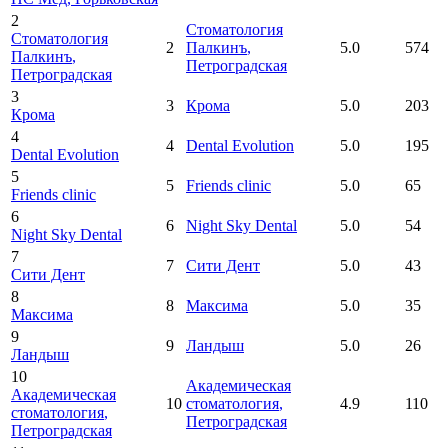
2
Стоматология
Стоматология
2
Палкинъ
,
5.0
574
Палкинъ
,
Петроградская
Петроградская
3
3
Крома
5.0
203
Крома
4
4
Dental Evolution
5.0
195
Dental Evolution
5
5
Friends clinic
5.0
65
Friends clinic
6
6
Night Sky Dental
5.0
54
Night Sky Dental
7
7
Сити Дент
5.0
43
Сити Дент
8
8
Максима
5.0
35
Максима
9
9
Ландыш
5.0
26
Ландыш
10
Академическая
Академическая
10
стоматология
,
4.9
110
стоматология
,
Петроградская
Петроградская