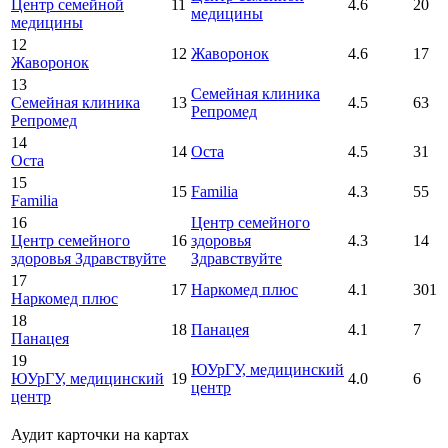
Центр семейной
11
4.6
20
медицины
медицины
12
12
Жаворонок
4.6
17
Жаворонок
13
Семейная клиника
Семейная клиника
13
4.5
63
Репромед
Репромед
14
14
Оста
4.5
31
Оста
15
15
Familia
4.3
55
Familia
16
Центр семейного
Центр семейного
16
здоровья
4.3
14
здоровья Здравствуйте
Здравствуйте
17
17
Наркомед плюс
4.1
301
Наркомед плюс
18
18
Панацея
4.1
7
Панацея
19
ЮУрГУ, медицинский
ЮУрГУ, медицинский
19
4.0
6
центр
центр
Аудит карточки на картах