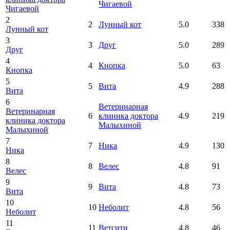
Чигаевой
Чигаевой
2
2
Лунный кот
5.0
338
Лунный кот
3
3
Друг
5.0
289
Друг
4
4
Кнопка
5.0
63
Кнопка
5
5
Вита
4.9
288
Вита
6
Ветеринарная
Ветеринарная
6
клиника доктора
4.9
219
клиника доктора
Малыхиной
Малыхиной
7
7
Ника
4.9
130
Ника
8
8
Велес
4.8
91
Велес
9
9
Вита
4.8
73
Вита
10
10
Неболит
4.8
56
Неболит
11
11
Ветсити
4.8
46