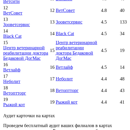
Ветсити
12
12
ВетСовет
4.8
40
ВетСовет
13
13
Зооветсервис
4.5
133
Зооветсервис
14
14
Black Cat
4.5
34
Black Cat
15
Центр ветеринарной
Центр ветеринарной
реабилитации
15
4.5
19
реабилитации доктора
доктора Бедаковой
Бедаковой ДогМас
ДогМас
16
16
Ветлайф
4.5
14
Ветлайф
17
17
Неболит
4.4
48
Неболит
18
18
Ветоптторг
4.4
43
Ветоптторг
19
19
Рыжий кот
4.4
41
Рыжий кот
Аудит карточки на картах
Проведем бесплатный аудит ваших филиалов в картах