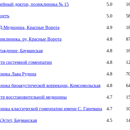
ейный доктор, поликлиника № 15
5.0
1
цетъ
5.0
5
Д-Медицина
, Красные Ворота
4.9
1
иклиника. ру
, Красные Ворота
4.8
8
Рождение
, Бауманская
4.8
1
тр системной гомеопатии
4.8
1
ника Льва Рудина
4.8
7
ника биоакустической коррекции
, Комсомольская
4.8
6
тр восстановительной медицины
4.7
1
ника классической гомеопатии имени С. Ганемана
4.7
1
Эстет
, Бауманская
4.5
1