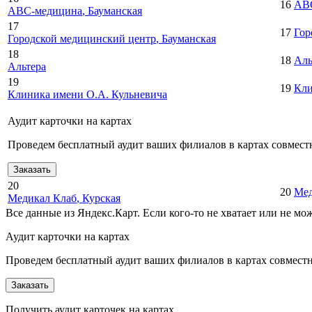
16
АВ
АВС-медицина
, Бауманская
17
17
Гор
Городской медицинский центр
, Бауманская
18
18
Аль
Альтера
19
19
Кли
Клиника имени О.А. Кульневича
Аудит карточки на картах
Проведем бесплатный аудит ваших филиалов в картах совместн
Заказать
20
20
Мед
Медикал Клаб
, Курская
Все данные из Яндекс.Карт. Если кого-то не хватает или не м
Аудит карточки на картах
Проведем бесплатный аудит ваших филиалов в картах совместно
Заказать
Получить аудит карточек на картах