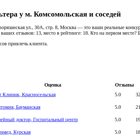
ера у м. Комсомольская и соседей
рязанская ул., 30А, стр. 8, Москва — это ваши реальные конкур
ваших отзывов: 13, место в рейтинге: 18. Кто на первом месте? 
сов привлечь клиента.
Оценка
Отзывы
т Клиник
, Красносельская
5.0
3
томия
, Бауманская
5.0
2
ейный доктор, Госпитальный центр
5.0
1
тимед
, Курская
5.0
1