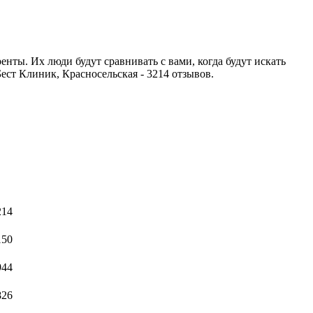
енты. Их люди будут сравнивать с вами, когда будут искать
Бест Клиник, Красносельская - 3214 отзывов.
214
150
944
826