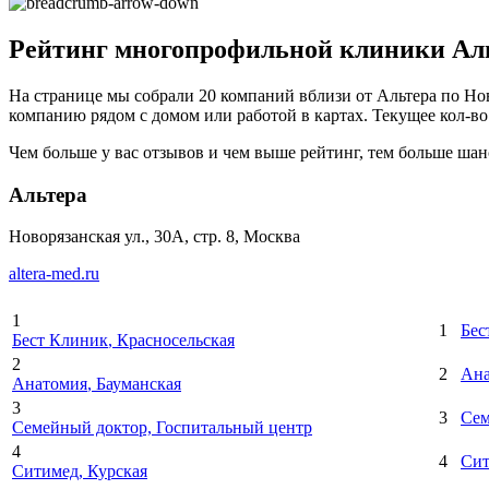
Рейтинг многопрофильной клиники Альт
На странице мы собрали 20 компаний вблизи от Альтера по Ново
компанию рядом с домом или работой в картах. Текущее кол-во 
Чем больше у вас отзывов и чем выше рейтинг, тем больше шан
Альтера
Новорязанская ул., 30А, стр. 8, Москва
altera-med.ru
1
1
Бес
Бест Клиник
, Красносельская
2
2
Ана
Анатомия
, Бауманская
3
3
Сем
Семейный доктор, Госпитальный центр
4
4
Си
Ситимед
, Курская