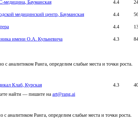
С-медицина
, Бауманская
4.4
2
одской медицинский центр
, Бауманская
4.4
5
тера
4.4
1
ника имени О.А. Кульневича
4.3
8
о с аналитиком Ранга, определим слабые места и точки роста.
икал Клаб
, Курская
4.3
4
ожете найти — пишите на
art@rang.ai
 с аналитиком Ранга, определим слабые места и точки роста.