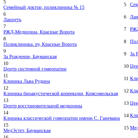
5
5
Сем
Семейный доктор, поликлиника № 15
6
6
Лан
Ланцетъ
7
7
РЖ
РЖД-Медицина
, Красные Ворота
8
8
Пол
Поликлиника. ру
, Красные Ворота
9
9
За 
За Рождение
, Бауманская
10
10
Цен
Центр системной гомеопатии
11
11
Кли
Клиника Льва Рудина
12
12
Кли
Клиника биоакустической коррекции
, Комсомольская
13
13
Цен
Центр восстановительной медицины
14
14
Кли
Клиника классической гомеопатии имени С. Ганемана
15
15
Мед
МедЭстет
, Бауманская
16