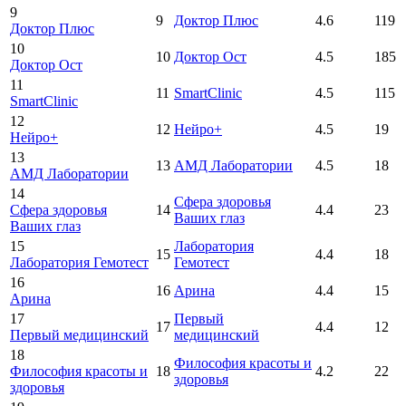
9
9
Доктор Плюс
4.6
119
Доктор Плюс
10
10
Доктор Ост
4.5
185
Доктор Ост
11
11
SmartClinic
4.5
115
SmartClinic
12
12
Нейро+
4.5
19
Нейро+
13
13
АМД Лаборатории
4.5
18
АМД Лаборатории
14
Сфера здоровья
Сфера здоровья
14
4.4
23
Ваших глаз
Ваших глаз
15
Лаборатория
15
4.4
18
Лаборатория Гемотест
Гемотест
16
16
Арина
4.4
15
Арина
17
Первый
17
4.4
12
Первый медицинский
медицинский
18
Философия красоты и
Философия красоты и
18
4.2
22
здоровья
здоровья