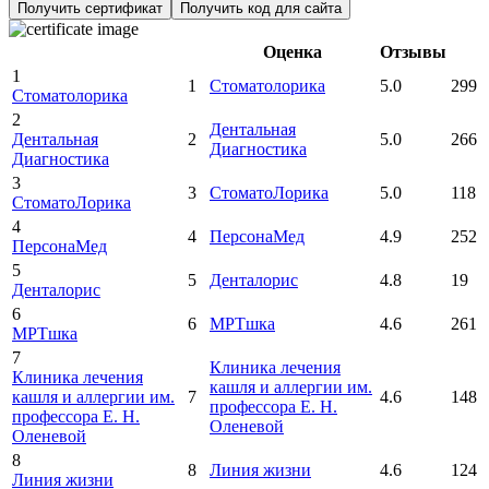
Получить сертификат
Получить код для сайта
Оценка
Отзывы
1
1
Стоматолорика
5.0
299
Стоматолорика
2
Дентальная
Дентальная
2
5.0
266
Диагностика
Диагностика
3
3
СтоматоЛорика
5.0
118
СтоматоЛорика
4
4
ПерсонаМед
4.9
252
ПерсонаМед
5
5
Денталорис
4.8
19
Денталорис
6
6
МРТшка
4.6
261
МРТшка
7
Клиника лечения
Клиника лечения
кашля и аллергии им.
кашля и аллергии им.
7
4.6
148
профессора Е. Н.
профессора Е. Н.
Оленевой
Оленевой
8
8
Линия жизни
4.6
124
Линия жизни