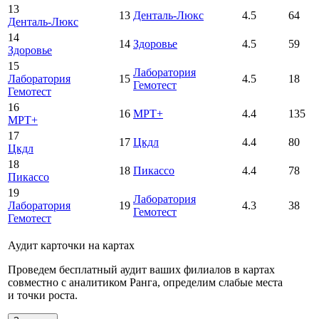
13
13
Денталь-Люкс
4.5
64
Денталь-Люкс
14
14
Здоровье
4.5
59
Здоровье
15
Лаборатория
Лаборатория
15
4.5
18
Гемотест
Гемотест
16
16
МРТ+
4.4
135
МРТ+
17
17
Цкдл
4.4
80
Цкдл
18
18
Пикассо
4.4
78
Пикассо
19
Лаборатория
Лаборатория
19
4.3
38
Гемотест
Гемотест
Аудит карточки на картах
Проведем бесплатный аудит ваших филиалов в картах
совместно с аналитиком Ранга, определим слабые места
и точки роста.