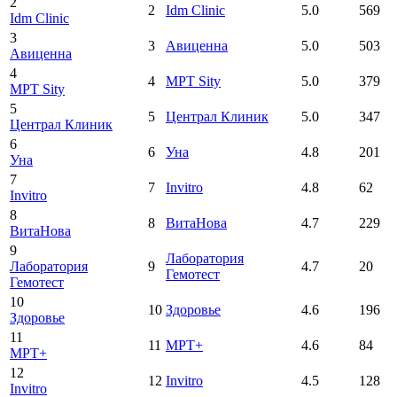
2
2
Idm Clinic
5.0
569
Idm Clinic
3
3
Авиценна
5.0
503
Авиценна
4
4
МРТ Sity
5.0
379
МРТ Sity
5
5
Централ Клиник
5.0
347
Централ Клиник
6
6
Уна
4.8
201
Уна
7
7
Invitro
4.8
62
Invitro
8
8
ВитаНова
4.7
229
ВитаНова
9
Лаборатория
Лаборатория
9
4.7
20
Гемотест
Гемотест
10
10
Здоровье
4.6
196
Здоровье
11
11
МРТ+
4.6
84
МРТ+
12
12
Invitro
4.5
128
Invitro