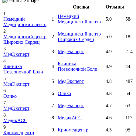
Оценка
Отзывы
1
Немецкий
Немецкий
1
5.0
584
Медицинский центр
Медицинский центр
2
Медицинский центр
Медицинский центр
2
5.0
182
Широких Сердец
Широких Сердец
3
3
МедЭксперт
4.9
214
МедЭксперт
4
Клиника
Клиника
4
4.9
44
Позвоночной Боли
Позвоночной Боли
5
5
МедЭксперт
4.8
487
МедЭксперт
6
6
Олико
4.8
54
Олико
7
7
МедЭксперт
4.7
63
МедЭксперт
8
8
МедикАСС
4.6
117
МедикАСС
9
9
Криомедцентр
4.5
95
Криомедцентр