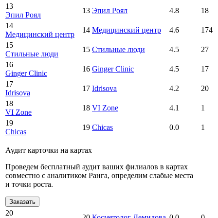
13
13
Эпил Роял
4.8
18
Эпил Роял
14
14
Медицинский центр
4.6
174
Медицинский центр
15
15
Стильные люди
4.5
27
Стильные люди
16
16
Ginger Clinic
4.5
17
Ginger Clinic
17
17
Idrisova
4.2
20
Idrisova
18
18
VI Zone
4.1
1
VI Zone
19
19
Chicas
0.0
1
Chicas
Аудит карточки на картах
Проведем бесплатный аудит ваших филиалов в картах
совместно с аналитиком Ранга, определим слабые места
и точки роста.
Заказать
20
20
Косметолог Демидова
0.0
0