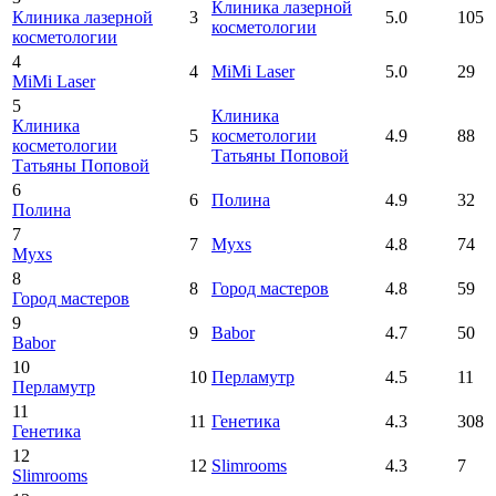
Клиника лазерной
Клиника лазерной
3
5.0
105
косметологии
косметологии
4
4
MiMi Laser
5.0
29
MiMi Laser
5
Клиника
Клиника
5
косметологии
4.9
88
косметологии
Татьяны Поповой
Татьяны Поповой
6
6
Полина
4.9
32
Полина
7
7
Myxs
4.8
74
Myxs
8
8
Город мастеров
4.8
59
Город мастеров
9
9
Babor
4.7
50
Babor
10
10
Перламутр
4.5
11
Перламутр
11
11
Генетика
4.3
308
Генетика
12
12
Slimrooms
4.3
7
Slimrooms