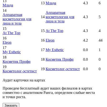
13
13
Млада
4.3
6
Млада
14
Аппаратная
Аппаратная
14
косметология для
4.3
5
косметология для
лица и тела
лица и тела
15
15
At The Top
4.3
4
At The Top
16
16
Eleon
4.2
44
Eleon
17
17
My Esthetic
0.0
1
My Esthetic
18
18
Косметик Профи
0.0
0
Косметик Профи
19
19
Косметолог-эстетист
0.0
0
Косметолог-эстетист
Аудит карточки на картах
Проведем бесплатный аудит ваших филиалов в картах
совместно с аналитиком Ранга, определим слабые места
и точки роста.
Заказать