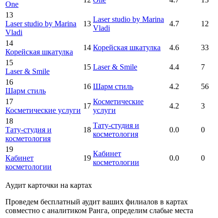
One
13
Laser studio by Marina
Laser studio by Marina
13
4.7
12
Vladi
Vladi
14
14
Корейская шкатулка
4.6
33
Корейская шкатулка
15
15
Laser & Smile
4.4
7
Laser & Smile
16
16
Шарм стиль
4.2
56
Шарм стиль
17
Косметические
17
4.2
3
Косметические услуги
услуги
18
Тату-студия и
Тату-студия и
18
0.0
0
косметология
косметология
19
Кабинет
Кабинет
19
0.0
0
косметологии
косметологии
Аудит карточки на картах
Проведем бесплатный аудит ваших филиалов в картах
совместно с аналитиком Ранга, определим слабые места