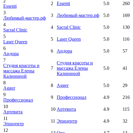
2
2
Essenti
5.0
260
Essenti
3
3
Любимый-мастер.рф
5.0
169
Любимый-мастер.рф
4
4
Sacral Clinic
5.0
130
Sacral Clinic
5
5
Laser Queen
5.0
116
Laser Queen
6
6
Андора
5.0
57
Андора
7
Студия красоты и
Студия красоты и
7
массажа Елены
5.0
41
массажа Елены
Калининой
Калининой
8
8
Agger
5.0
29
Agger
9
9
Профессионал
4.9
216
Профессионал
10
10
Артевита
4.9
115
Артевита
11
11
Эпицентр
4.9
32
Эпицентр
12
12
One
4.7
13