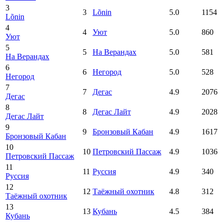
3
3
Lõnin
5.0
1154
Lõnin
4
4
Уют
5.0
860
Уют
5
5
На Верандах
5.0
581
На Верандах
6
6
Негород
5.0
528
Негород
7
7
Дегас
4.9
2076
Дегас
8
8
Дегас Лайт
4.9
2028
Дегас Лайт
9
9
Бронзовый Кабан
4.9
1617
Бронзовый Кабан
10
10
Петровский Пассаж
4.9
1036
Петровский Пассаж
11
11
Руссия
4.9
340
Руссия
12
12
Таёжный охотник
4.8
312
Таёжный охотник
13
13
Кубань
4.5
384
Кубань