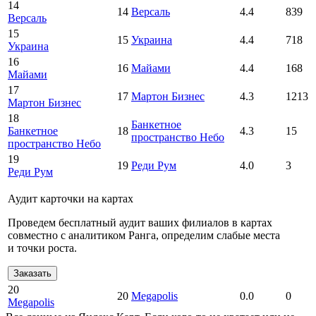
14
14
Версаль
4.4
839
Версаль
15
15
Украина
4.4
718
Украина
16
16
Майами
4.4
168
Майами
17
17
Мартон Бизнес
4.3
1213
Мартон Бизнес
18
Банкетное
Банкетное
18
4.3
15
пространство Небо
пространство Небо
19
19
Реди Рум
4.0
3
Реди Рум
Аудит карточки на картах
Проведем бесплатный аудит ваших филиалов в картах
совместно с аналитиком Ранга, определим слабые места
и точки роста.
Заказать
20
20
Megapolis
0.0
0
Megapolis