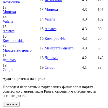
Хозяюшка
13
13
Моника
4.3
107
Моника
14
14
Valerie
4.3
102
Valerie
15
15
Antares
4.3
30
Antares
16
16
Компрос 44а
4.3
26
Компрос 44а
17
17
Манхеттен-центр
4.3
5
Манхеттен-центр
18
18
Динамо
4.2
142
Динамо
19
19
Спорт
4.1
33
Спорт
Аудит карточки на картах
Проведем бесплатный аудит ваших филиалов в картах
совместно с аналитиком Ранга, определим слабые места
и точки роста.
Заказать