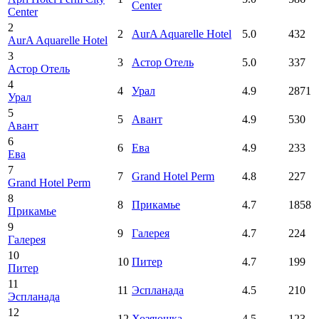
Center
Center
2
2
AurA Aquarelle Hotel
5.0
432
AurA Aquarelle Hotel
3
3
Астор Отель
5.0
337
Астор Отель
4
4
Урал
4.9
2871
Урал
5
5
Авант
4.9
530
Авант
6
6
Eвa
4.9
233
Eвa
7
7
Grand Hotel Perm
4.8
227
Grand Hotel Perm
8
8
Прикамье
4.7
1858
Прикамье
9
9
Галерея
4.7
224
Галерея
10
10
Питер
4.7
199
Питер
11
11
Эспланада
4.5
210
Эспланада
12
12
Хозяюшка
4.5
123