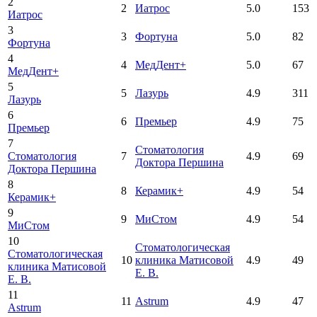
2
2
Иатрос
5.0
153
Иатрос
3
3
Фортуна
5.0
82
Фортуна
4
4
МедДент+
5.0
67
МедДент+
5
5
Лазурь
4.9
311
Лазурь
6
6
Премьер
4.9
75
Премьер
7
Стоматология
Стоматология
7
4.9
69
Доктора Першина
Доктора Першина
8
8
Керамик+
4.9
54
Керамик+
9
9
МиСтом
4.9
54
МиСтом
10
Стоматологическая
Стоматологическая
10
клиника Матисовой
4.9
49
клиника Матисовой
Е. В.
Е. В.
11
11
Astrum
4.9
47
Astrum