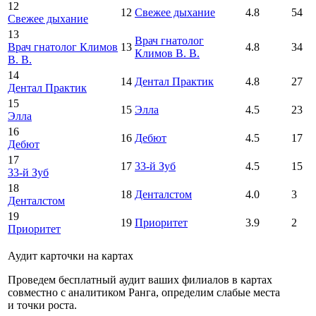
12
12
Свежее дыхание
4.8
54
Свежее дыхание
13
Врач гнатолог
Врач гнатолог Климов
13
4.8
34
Климов В. В.
В. В.
14
14
Дентал Практик
4.8
27
Дентал Практик
15
15
Элла
4.5
23
Элла
16
16
Дебют
4.5
17
Дебют
17
17
33-й Зуб
4.5
15
33-й Зуб
18
18
Денталстом
4.0
3
Денталстом
19
19
Приоритет
3.9
2
Приоритет
Аудит карточки на картах
Проведем бесплатный аудит ваших филиалов в картах
совместно с аналитиком Ранга, определим слабые места
и точки роста.