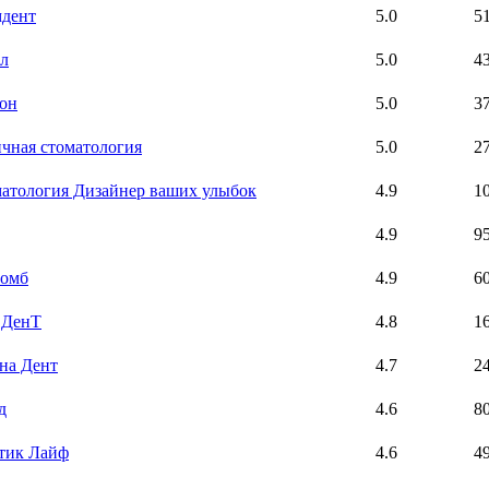
дент
5.0
5
л
5.0
4
он
5.0
3
чная стоматология
5.0
2
атология Дизайнер ваших улыбок
4.9
1
4.9
9
ломб
4.9
6
. ДенТ
4.8
1
на Дент
4.7
2
д
4.6
8
тик Лайф
4.6
4