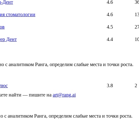
-Дент
4.6
3
ия стоматологии
4.6
1
ов
4.5
2
ер Дент
4.4
1
о с аналитиком Ранга, определим слабые места и точки роста.
люс
3.8
2
ожете найти — пишите на
art@rang.ai
 с аналитиком Ранга, определим слабые места и точки роста.