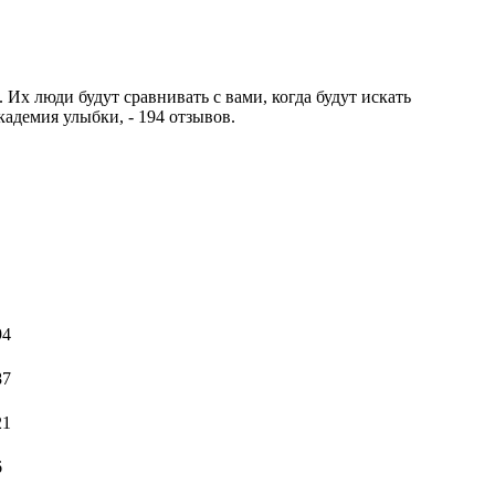
Их люди будут сравнивать с вами, когда будут искать
кадемия улыбки, - 194 отзывов.
94
87
21
6