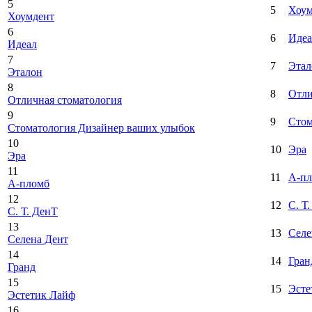
5
5
Хоум
Хоумдент
6
6
Идеа
Идеал
7
7
Этал
Эталон
8
8
Отли
Отличная стоматология
9
9
Стом
Стоматология Дизайнер ваших улыбок
10
10
Эра
Эра
11
11
А-п
А-пломб
12
12
С. Т
С. Т. ДенТ
13
13
Селе
Селена Дент
14
14
Гран
Гранд
15
15
Эсте
Эстетик Лайф
16