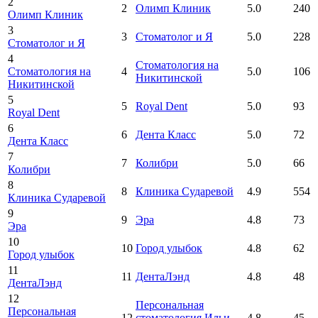
2
2
Олимп Клиник
5.0
240
Олимп Клиник
3
3
Стоматолог и Я
5.0
228
Стоматолог и Я
4
Стоматология на
Стоматология на
4
5.0
106
Никитинской
Никитинской
5
5
Royal Dent
5.0
93
Royal Dent
6
6
Дента Класс
5.0
72
Дента Класс
7
7
Колибри
5.0
66
Колибри
8
8
Клиника Сударевой
4.9
554
Клиника Сударевой
9
9
Эра
4.8
73
Эра
10
10
Город улыбок
4.8
62
Город улыбок
11
11
ДентаЛэнд
4.8
48
ДентаЛэнд
12
Персональная
Персональная
12
стоматология Ильи
4.8
45