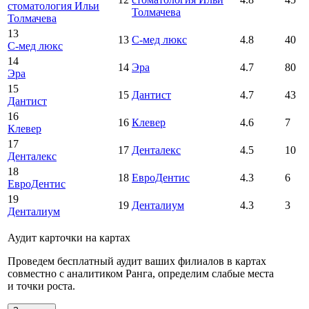
стоматология Ильи
Толмачева
Толмачева
13
13
С-мед люкс
4.8
40
С-мед люкс
14
14
Эра
4.7
80
Эра
15
15
Дантист
4.7
43
Дантист
16
16
Клевер
4.6
7
Клевер
17
17
Денталекс
4.5
10
Денталекс
18
18
ЕвроДентис
4.3
6
ЕвроДентис
19
19
Денталиум
4.3
3
Денталиум
Аудит карточки на картах
Проведем бесплатный аудит ваших филиалов в картах
совместно с аналитиком Ранга, определим слабые места
и точки роста.