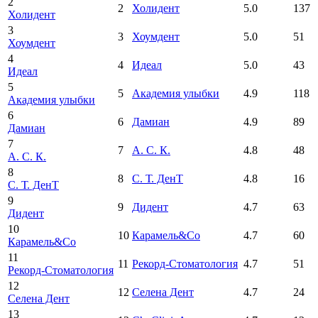
2
2
Холидент
5.0
137
Холидент
3
3
Хоумдент
5.0
51
Хоумдент
4
4
Идеал
5.0
43
Идеал
5
5
Академия улыбки
4.9
118
Академия улыбки
6
6
Дамиан
4.9
89
Дамиан
7
7
А. С. К.
4.8
48
А. С. К.
8
8
С. Т. ДенТ
4.8
16
С. Т. ДенТ
9
9
Дидент
4.7
63
Дидент
10
10
Карамель&Со
4.7
60
Карамель&Со
11
11
Рекорд-Стоматология
4.7
51
Рекорд-Стоматология
12
12
Селена Дент
4.7
24
Селена Дент
13