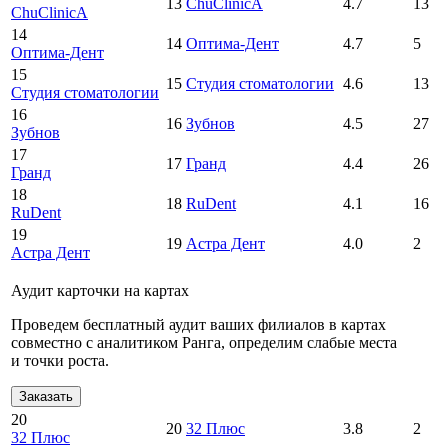
13
ChuClinicA
4.7
13
ChuClinicA
14
14
Оптима-Дент
4.7
5
Оптима-Дент
15
15
Студия стоматологии
4.6
13
Студия стоматологии
16
16
Зубнов
4.5
27
Зубнов
17
17
Гранд
4.4
26
Гранд
18
18
RuDent
4.1
16
RuDent
19
19
Астра Дент
4.0
2
Астра Дент
Аудит карточки на картах
Проведем бесплатный аудит ваших филиалов в картах
совместно с аналитиком Ранга, определим слабые места
и точки роста.
Заказать
20
20
32 Плюс
3.8
2
32 Плюс