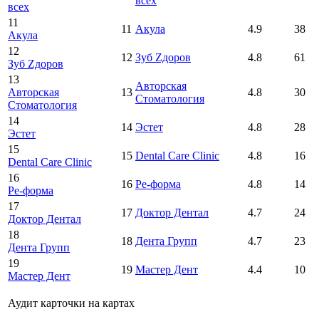
всех
всех
11
11
Акула
4.9
38
Акула
12
12
Зуб Zдоров
4.8
61
Зуб Zдоров
13
Авторская
Авторская
13
4.8
30
Стоматология
Стоматология
14
14
Эстет
4.8
28
Эстет
15
15
Dental Care Clinic
4.8
16
Dental Care Clinic
16
16
Ре-форма
4.8
14
Ре-форма
17
17
Доктор Дентал
4.7
24
Доктор Дентал
18
18
Дента Групп
4.7
23
Дента Групп
19
19
Мастер Дент
4.4
10
Мастер Дент
Аудит карточки на картах