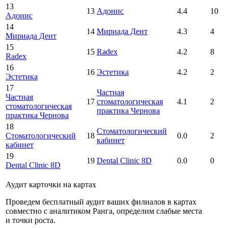
13
13
Адонис
4.4
10
Адонис
14
14
Мириада Дент
4.3
4
Мириада Дент
15
15
Radex
4.2
8
Radex
16
16
Эстетика
4.2
2
Эстетика
17
Частная
Частная
17
стоматологическая
4.1
2
стоматологическая
практика Чернова
практика Чернова
18
Стоматологический
Стоматологический
18
0.0
2
кабинет
кабинет
19
19
Dental Clinic 8D
0.0
0
Dental Clinic 8D
Аудит карточки на картах
Проведем бесплатный аудит ваших филиалов в картах
совместно с аналитиком Ранга, определим слабые места
и точки роста.