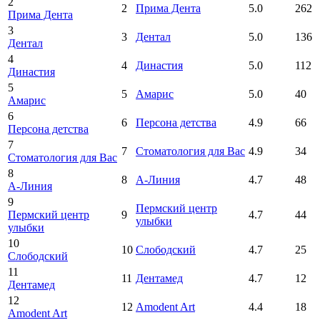
2
2
Прима Дента
5.0
262
Прима Дента
3
3
Дентал
5.0
136
Дентал
4
4
Династия
5.0
112
Династия
5
5
Амарис
5.0
40
Амарис
6
6
Персона детства
4.9
66
Персона детства
7
7
Стоматология для Вас
4.9
34
Стоматология для Вас
8
8
А-Линия
4.7
48
А-Линия
9
Пермский центр
Пермский центр
9
4.7
44
улыбки
улыбки
10
10
Слободский
4.7
25
Слободский
11
11
Дентамед
4.7
12
Дентамед
12
12
Amodent Art
4.4
18
Amodent Art