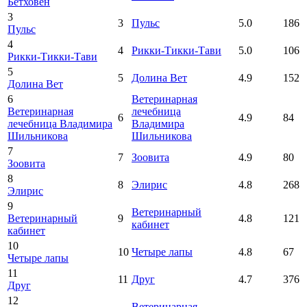
Бетховен
3
3
Пульс
5.0
186
Пульс
4
4
Рикки-Тикки-Тави
5.0
106
Рикки-Тикки-Тави
5
5
Долина Вет
4.9
152
Долина Вет
6
Ветеринарная
Ветеринарная
лечебница
6
4.9
84
лечебница Владимира
Владимира
Шильникова
Шильникова
7
7
Зоовита
4.9
80
Зоовита
8
8
Элирис
4.8
268
Элирис
9
Ветеринарный
Ветеринарный
9
4.8
121
кабинет
кабинет
10
10
Четыре лапы
4.8
67
Четыре лапы
11
11
Друг
4.7
376
Друг
12
Ветеринарная