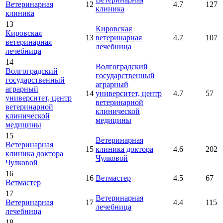
Ветеринарная
12
4.7
127
клиника
клиника
13
Кировская
Кировская
13
ветеринарная
4.7
107
ветеринарная
лечебница
лечебница
14
Волгоградский
Волгоградский
государственный
государственный
аграрный
аграрный
14
университет, центр
4.7
57
университет, центр
ветеринарной
ветеринарной
клинической
клинической
медицины
медицины
15
Ветеринарная
Ветеринарная
15
клиника доктора
4.6
202
клиника доктора
Чулковой
Чулковой
16
16
Ветмастер
4.5
67
Ветмастер
17
Ветеринарная
Ветеринарная
17
4.4
115
лечебница
лечебница
18