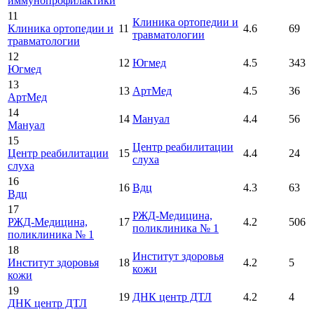
иммунопрофилактики
11
Клиника ортопедии и
Клиника ортопедии и
11
4.6
69
травматологии
травматологии
12
12
Югмед
4.5
343
Югмед
13
13
АртМед
4.5
36
АртМед
14
14
Мануал
4.4
56
Мануал
15
Центр реабилитации
Центр реабилитации
15
4.4
24
слуха
слуха
16
16
Вдц
4.3
63
Вдц
17
РЖД-Медицина,
РЖД-Медицина,
17
4.2
506
поликлиника № 1
поликлиника № 1
18
Институт здоровья
Институт здоровья
18
4.2
5
кожи
кожи
19
19
ДНК центр ДТЛ
4.2
4
ДНК центр ДТЛ