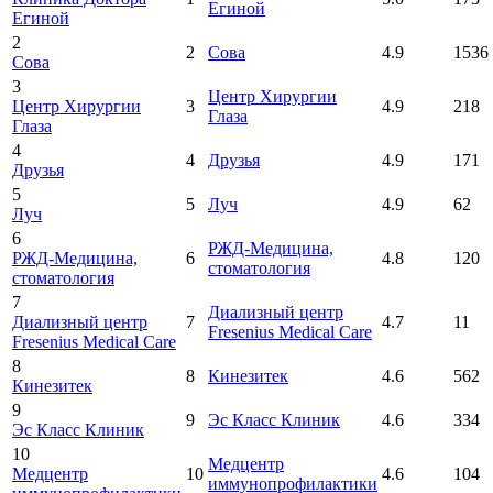
Егиной
Егиной
2
2
Сова
4.9
1536
Сова
3
Центр Хирургии
Центр Хирургии
3
4.9
218
Глаза
Глаза
4
4
Друзья
4.9
171
Друзья
5
5
Луч
4.9
62
Луч
6
РЖД-Медицина,
РЖД-Медицина,
6
4.8
120
стоматология
стоматология
7
Диализный центр
Диализный центр
7
4.7
11
Fresenius Medical Care
Fresenius Medical Care
8
8
Кинезитек
4.6
562
Кинезитек
9
9
Эс Класс Клиник
4.6
334
Эс Класс Клиник
10
Медцентр
Медцентр
10
4.6
104
иммунопрофилактики