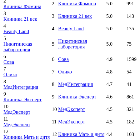
2
2
Клиника Фомина
5.0
991
Клиника Фомина
3
3
Клиника 21 век
5.0
143
Клиника 21 век
4
4
Beauty Land
5.0
135
Beauty Land
5
Никитинская
Никитинская
5
5.0
75
лаборатория
лаборатория
6
6
Сова
4.9
1599
Сова
7
7
Олико
4.8
54
Олико
8
8
МедИнтеграция
4.7
41
МедИнтеграция
9
9
Клиника Эксперт
4.6
861
Клиника Эксперт
10
10
МедЭксперт
4.5
321
МедЭксперт
11
11
МедЭксперт
4.5
182
МедЭксперт
12
12
Клиника Мать и дитя
4.4
103
Клиника Мать и дитя