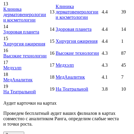
13
Клиника
Клиника
13
дерматовенерологии
4.4
39
дерматовенерологии
и косметологии
и косметологии
14
14
Здоровая планета
4.4
14
Здоровая планета
15
15
Хирургия ожирения
4.4
1
Хирургия ожирения
16
16
Высокие технологии
4.3
87
Высокие технологии
17
17
Медхэлп
4.3
45
Медхэлп
18
18
МедАналитик
4.1
7
МедАналитик
19
19
На Театральной
3.8
10
На Театральной
Аудит карточки на картах
Проведем бесплатный аудит ваших филиалов в картах
совместно с аналитиком Ранга, определим слабые места
и точки роста.